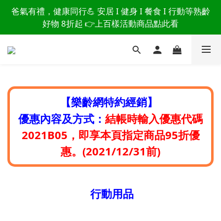
讀懂爸爸總說「不用買」的堅強 👉 3大生活貼心巧
爸氣有禮，健康同行💪 安居 I 健身 I 餐食 I 行動等熟齡
思，找回他的生活主導權
好物 8折起 👉上百樣活動商品點此看
讀懂爸爸總說「不用買」的堅強 👉 3大生活貼心巧
思，找回他的生活主導權
【
特約經銷】
樂齡網
優惠內容及方式：
結帳時輸入優惠代碼
2021B05，即享本頁指定商品95折優
惠。(2021/12/31前)
行動用品