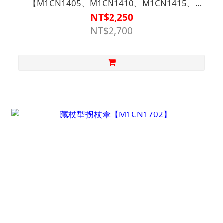
【M1CN1405、M1CN1410、M1CN1415、
M1CN1416】
NT$2,250
NT$2,700