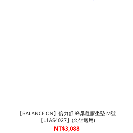
【BALANCE ON】倍力舒 蜂巢凝膠坐墊 M號
【L1AS4027】(久坐適用)
NT$3,088