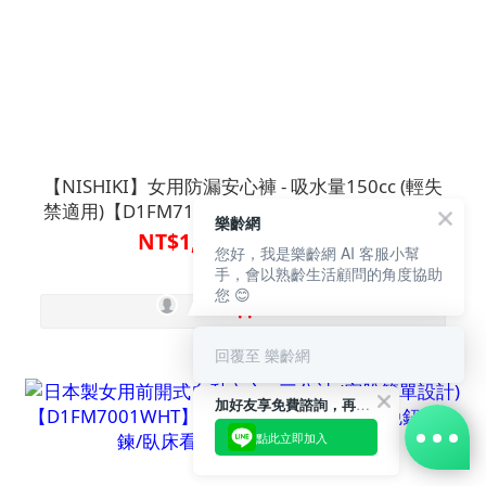
【NISHIKI】女用防漏安心褲 - 吸水量150cc (輕失
禁適用)【D1FM7101KHA】介護衣著/漏尿失禁對
樂齡網
策/吸水消臭免尷尬
NT$1,800 ~ NT$1,920
您好，我是樂齡網 AI 客服小幫
手，會以熟齡生活顧問的角度協助
您 😊
回覆至 樂齡網
加好友享免費諮詢，再領50元現金折扣碼！
點此立即加入