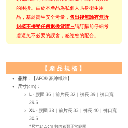
的困擾。由於本產品為私個人貼身衛生用
品，基於衛生安全考量，
售出後無論有無拆
封概不接受任何退換貨唷～
請訂購前仔細考
慮避免不必要的誤會，感謝您的配合。
【產品規格】
品牌
：【AFC® 豪紳纖維】
尺寸
(cm)：
L
- 腰圍 36｜前片長 32｜褲長 39｜褲口寬
29.5
XL
- 腰圍 38｜前片長 33｜褲長 40｜褲口寬
30.5
*尺寸±1.5cm 數內衣類正常範圍