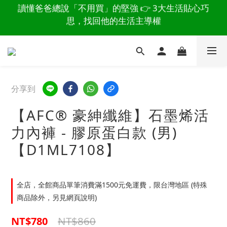
讀懂爸爸總說「不用買」的堅強 👉 3大生活貼心巧
爸氣有禮，健康同行💪 安居 I 健身 I 餐食 I 行動等熟齡
思，找回他的生活主導權
好物 8折起 👉上百樣活動商品點此看
讀懂爸爸總說「不用買」的堅強 👉 3大生活貼心巧
思，找回他的生活主導權
分享到
【AFC® 豪紳纖維】石墨烯活
力內褲 - 膠原蛋白款 (男)
【D1ML7108】
全店，全館商品單筆消費滿1500元免運費，限台灣地區 (特殊
商品除外，另見網頁說明)
NT$860
NT$780