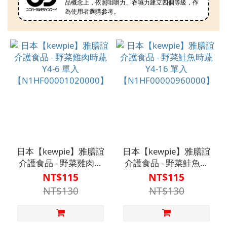
品概念上，依照咀嚼力、吞嚥力建立四個等級，作
為使用者選購參考。
日本【kewpie】雅膳誼
日本【kewpie】雅膳誼
介護食品 - 野菜雞肉時
介護食品 - 野菜鮭魚時
蔬 Y4-6 單入
蔬 Y4-16 單入
NT$115
NT$115
【N1HF00001020000】
【N1HF00000960000】
NT$130
NT$130