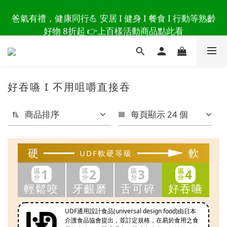
讀懂爸爸總說「不用買」的堅強 👉 3大生活貼心巧
爸氣有禮，健康同行💪 安居 I 健身 I 餐食 I 行動等熟齡
思，找回他的生活主導權
好物 8折起 👉上百樣活動商品點此看
讀懂爸爸總說「不用買」的堅強 👉 3大生活貼心巧
思，找回他的生活主導權
好吞嚥 I 不用咀嚼直接吞
商品排序
每頁顯示 24 個
硬
軟
UDF軟硬等級
1
2
3
4
區
區
區
區
分
分
分
分
輕鬆咬
牙齦磨
舌可碎
好吞嚥
UDF通用設計食品(universal design food)由日本
介護食品協會提出，並訂定規格，在易於食用之食