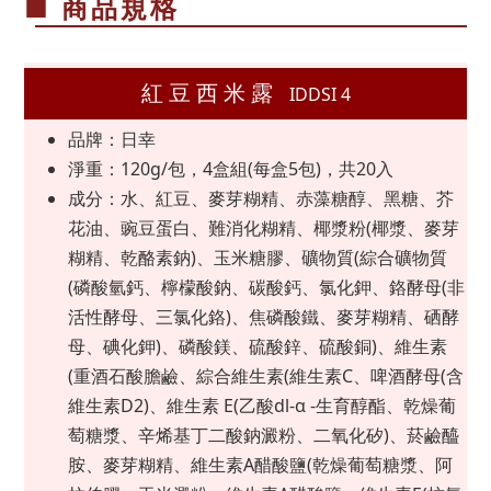
■ 商品規格
紅豆西米露
IDDSI 4
品牌：日幸
淨重：120g/包，4盒組(每盒5包)，共20入
成分：水、紅豆、麥芽糊精、赤藻糖醇、黑糖、芥
花油、豌豆蛋白、難消化糊精、椰漿粉(椰漿、麥芽
糊精、乾酪素鈉)、玉米糖膠、礦物質(綜合礦物質
(磷酸氫鈣、檸檬酸鈉、碳酸鈣、氯化鉀、鉻酵母(非
活性酵母、三氯化鉻)、焦磷酸鐵、麥芽糊精、硒酵
母、碘化鉀)、磷酸鎂、硫酸鋅、硫酸銅)、維生素
(重酒石酸膽鹼、綜合維生素(維生素C、啤酒酵母(含
維生素D2)、維生素 E(乙酸dl-α -生育醇酯、乾燥葡
萄糖漿、辛烯基丁二酸鈉澱粉、二氧化矽)、菸鹼醯
胺、麥芽糊精、維生素A醋酸鹽(乾燥葡萄糖漿、阿