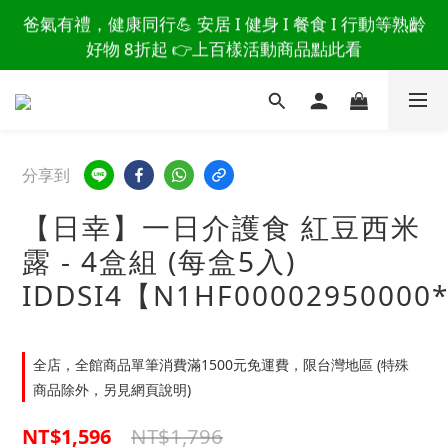
讀懂爸爸總說「不用買」的堅強 👉 3大生活貼心巧
爸氣有禮，健康同行💪 安居 I 健身 I 餐食 I 行動等熟齡
思，找回他的生活主導權
好物 8折起 👉上百樣活動商品點此看
讀懂爸爸總說「不用買」的堅強 👉 3大生活貼心巧
思，找回他的生活主導權
分享到
【日幸】一日介護食 紅豆西米
露 - 4盒組 (每盒5入)
IDDSI4【N1HF00002950000
全店，全館商品單筆消費滿1500元免運費，限台灣地區 (特殊
商品除外，另見網頁說明)
NT$1,796
NT$1,596