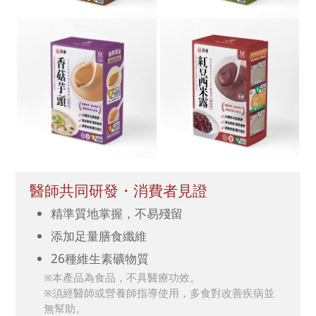
醫師共同研發・消費者見證
精準質地掌握，不易殘留
添加足量膳食纖維
26種維生素礦物質
※本產品為食品，不具醫療功效。
※須經醫師或營養師指導使用，多食對改善疾病並
無幫助。