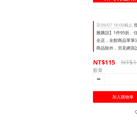
至
09/07 16:00
截止
指
雅膳誼】1件95折、任
全店，全館商品單筆消
商品除外，另見網頁說
NT$1
NT$115
數量
加入購物車