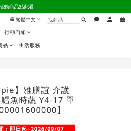
百樣活動商品點此看
活主導權
繁體中文
活主導權
行動自如
商品
生活服務
立即購買
pie】雅膳誼 介護
菜鱈魚時蔬 Y4-17 單
0001600000】
：即日起~2026/09/07