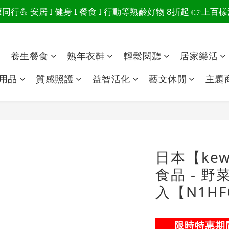
行💪 安居 I 健身 I 餐食 I 行動等熟齡好物 8折起 👉上
爸總說「不用買」的堅強 👉 3大生活貼心巧思，找回他的生
爸總說「不用買」的堅強 👉 3大生活貼心巧思，找回他的生
點
養生餐食
熟年衣鞋
輕鬆閱聽
居家樂活
用品
質感照護
益智活化
藝文休閒
主題
日本【kew
食品 - 野
入【N1HF0
限時特惠期間