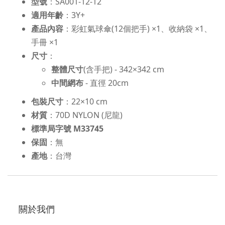
型號
：SA001-12-12
適用年齡
：3Y+
產品內容
：彩虹氣球傘(12個把手) ×1、收納袋 ×1、
手冊 ×1
尺寸
：
整體尺寸
(含手把) - 342×342 cm
中間網布
- 直徑 20cm
包裝尺寸
：22×10 cm
材質
：70D NYLON (尼龍)
標準局字號 M33745
保固
：無
產地
：台灣
關於我們