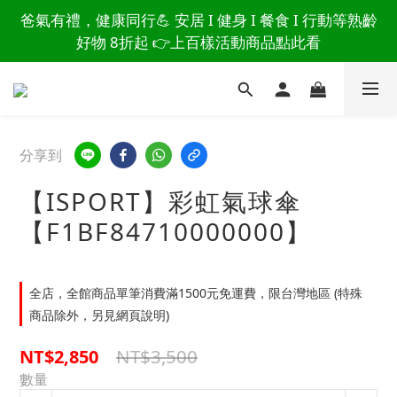
讀懂爸爸總說「不用買」的堅強 👉 3大生活貼心巧
爸氣有禮，健康同行💪 安居 I 健身 I 餐食 I 行動等熟齡
思，找回他的生活主導權
好物 8折起 👉上百樣活動商品點此看
讀懂爸爸總說「不用買」的堅強 👉 3大生活貼心巧
思，找回他的生活主導權
分享到
【ISPORT】彩虹氣球傘
【F1BF84710000000】
全店，全館商品單筆消費滿1500元免運費，限台灣地區 (特殊
商品除外，另見網頁說明)
NT$3,500
NT$2,850
數量