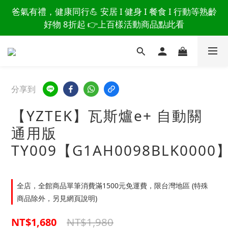
讀懂爸爸總說「不用買」的堅強 👉 3大生活貼心巧
爸氣有禮，健康同行💪 安居 I 健身 I 餐食 I 行動等熟齡
思，找回他的生活主導權
好物 8折起 👉上百樣活動商品點此看
讀懂爸爸總說「不用買」的堅強 👉 3大生活貼心巧
思，找回他的生活主導權
分享到
【YZTEK】瓦斯爐e+ 自動關
通用版
TY009【G1AH0098BLK0000
全店，全館商品單筆消費滿1500元免運費，限台灣地區 (特殊
商品除外，另見網頁說明)
NT$1,980
NT$1,680