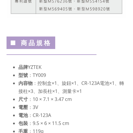
■ 商品規格
品牌
YZTEK
型號
：TY009
內容物
：控制盒×1、旋鈕×1、CR-123A電池×1、轉
接柱×3、加長柱×1、測量卡×1
尺寸
：10 × 7.1 × 3.47 cm
電壓
：3V
電池
：CR-123A
包裝
：9.5 × 6 × 11.5 cm
毛重
：119g