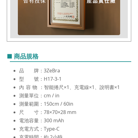
■ 商品規格
品 牌：3ZeBra
型 號：H17-3-1
內容物
：智能捲尺×1、充電線×1、說明書×1
測量單位：cm / in
測量範圍：150cm / 60in
尺 寸：78×70×28 mm
電池容量：300 mAh
充電方式：Type-C
充電時間：約 2小時