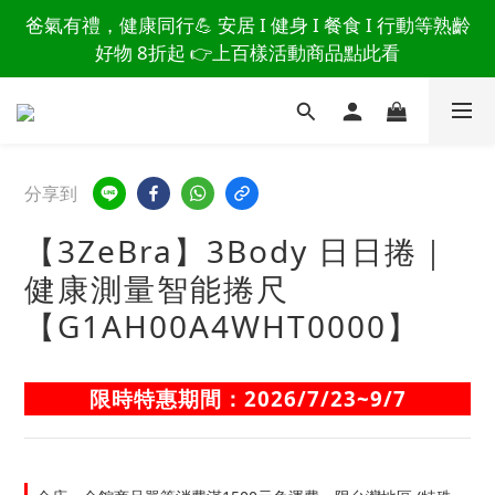
讀懂爸爸總說「不用買」的堅強 👉 3大生活貼心巧
爸氣有禮，健康同行💪 安居 I 健身 I 餐食 I 行動等熟齡
思，找回他的生活主導權
好物 8折起 👉上百樣活動商品點此看
讀懂爸爸總說「不用買」的堅強 👉 3大生活貼心巧
思，找回他的生活主導權
分享到
【3ZeBra】3Body 日日捲｜
健康測量智能捲尺
【G1AH00A4WHT0000】
限時特惠期間：2026/7/23~9/7