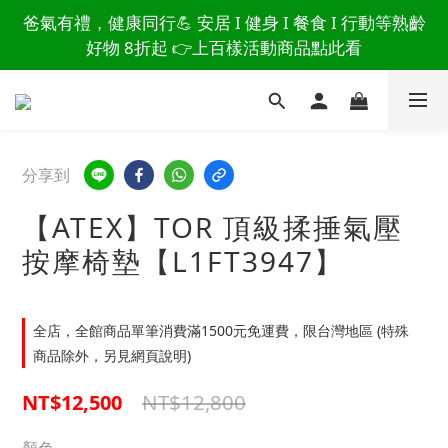
讀懂爸爸總說「不用買」的堅強 👉 3大生活貼心巧
爸氣有禮，健康同行💪 安居 I 健身 I 餐食 I 行動等熟齡
思，找回他的生活主導權
好物 8折起 👉上百樣活動商品點此看
讀懂爸爸總說「不用買」的堅強 👉 3大生活貼心巧
思，找回他的生活主導權
分享到
【ATEX】TOR 頂級揉捶氣壓
按摩椅墊【L1FT3947】
全店，全館商品單筆消費滿1500元免運費，限台灣地區 (特殊
商品除外，另見網頁說明)
NT$12,800
NT$12,500