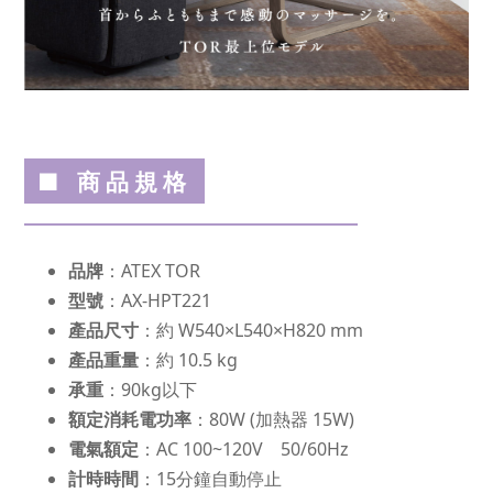
■ 商品規格
品牌
：ATEX TOR
型號
：AX-HPT221
產品尺寸
：約 W540×L540×H820 mm
產品重量
：約 10.5 kg
承重
：90kg以下
額定消耗電功率
：80W (加熱器 15W)
電氣額定
：AC 100~120V 50/60Hz
計時時間
：15分鐘自動停止