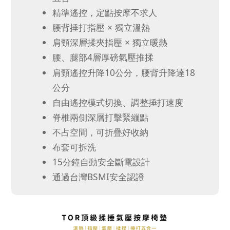
精準遙控，定點按摩不求人
腰背捶打指壓 × 獨立溫熱
肩頸深層揉夾指壓 × 獨立暖熱
腰、腿部4層厚磅氣壓推揉
肩頸遙控升降10公分，腰背升降達18
公分
自由遙控模式切換、調整捶打速度
脊椎兩側深層打擊緊繃點
不占空間，可折疊好收納
布套可拆洗
15分鐘自動安全斷電設計
通過台灣BSMI安全認證