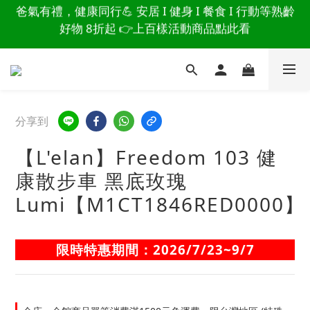
讀懂爸爸總說「不用買」的堅強 👉 3大生活貼心巧
讀懂爸爸總說「不用買」的堅強 👉 3大生活貼心巧
思，找回他的生活主導權
思，找回他的生活主導權
爸氣有禮，健康同行💪 安居 I 健身 I 餐食 I 行動等熟齡
好物 8折起 👉上百樣活動商品點此看
讀懂爸爸總說「不用買」的堅強 👉 3大生活貼心巧
分享到
思，找回他的生活主導權
【L'elan】Freedom 103 健
康散步車 黑底玫瑰
Lumi【M1CT1846RED0000】
限時特惠期間：2026/7/23~9/7