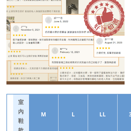
室
內
M
L
LL
鞋
款