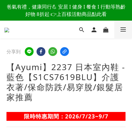
讀懂爸爸總說「不用買」的堅強 👉 3大生活貼心巧
爸氣有禮，健康同行💪 安居 I 健身 I 餐食 I 行動等熟齡
思，找回他的生活主導權
好物 8折起 👉上百樣活動商品點此看
讀懂爸爸總說「不用買」的堅強 👉 3大生活貼心巧
思，找回他的生活主導權
分享到
【Ayumi】2237 日本室內鞋 -
藍色【S1CS7619BLU】介護
衣著/保命防跌/易穿脫/銀髮居
家推薦
限時特惠期間：2026/7/23~9/7