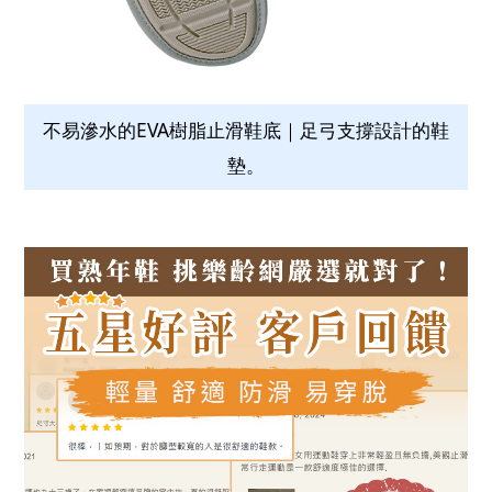
不易滲水的EVA樹脂止滑鞋底｜足弓支撐設計的鞋
墊。