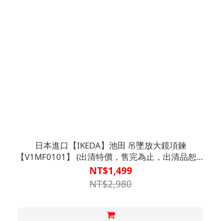
日本進口【IKEDA】池田 吊墜放大鏡項鍊
【V1MF0101】 (出清特價，售完為止，出清品恕不
退換)
NT$1,499
NT$2,980