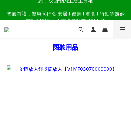
讀懂爸爸總說「不用買」的堅強 👉 3大生活貼心巧
爸氣有禮，健康同行💪 安居 I 健身 I 餐食 I 行動等熟齡
思，找回他的生活主導權
好物 8折起 👉上百樣活動商品點此看
讀懂爸爸總說「不用買」的堅強 👉 3大生活貼心巧
思，找回他的生活主導權
閱聽用品