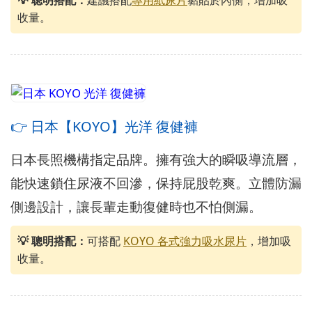
💡 聰明搭配：
建議搭配
專用紙尿片
黏貼於內側，增加吸
收量。
👉 日本【KOYO】光洋 復健褲
日本長照機構指定品牌。擁有強大的瞬吸導流層，
能快速鎖住尿液不回滲，保持屁股乾爽。立體防漏
側邊設計，讓長輩走動復健時也不怕側漏。
💡 聰明搭配：
可搭配
KOYO 各式強力吸水尿片
，增加吸
收量。