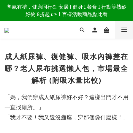
讀懂爸爸總說「不用買」的堅強 👉 3大生活貼心巧
爸氣有禮，健康同行💪 安居 I 健身 I 餐食 I 行動等熟齡
思，找回他的生活主導權
好物 8折起 👉上百樣活動商品點此看
讀懂爸爸總說「不用買」的堅強 👉 3大生活貼心巧
思，找回他的生活主導權
成人紙尿褲、復健褲、吸水內褲差在
哪？老人尿布挑選懶人包，市場最全
解析 (附吸水量比較)
「媽，我們穿成人紙尿褲好不好？這樣出門才不用
一直找廁所。」
「我才不要！我又還沒癱瘓，穿那個像什麼樣！」