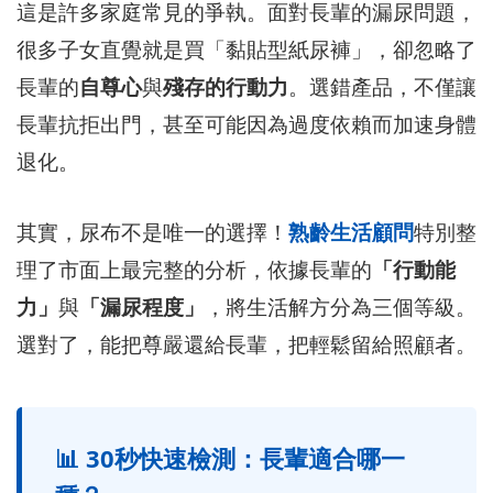
這是許多家庭常見的爭執。面對長輩的漏尿問題，
很多子女直覺就是買「黏貼型紙尿褲」，卻忽略了
長輩的
自尊心
與
殘存的行動力
。選錯產品，不僅讓
長輩抗拒出門，甚至可能因為過度依賴而加速身體
退化。
其實，尿布不是唯一的選擇！
熟齡生活顧問
特別整
理了市面上最完整的分析，依據長輩的
「行動能
力」
與
「漏尿程度」
，將生活解方分為三個等級。
選對了，能把尊嚴還給長輩，把輕鬆留給照顧者。
📊 30秒快速檢測：長輩適合哪一