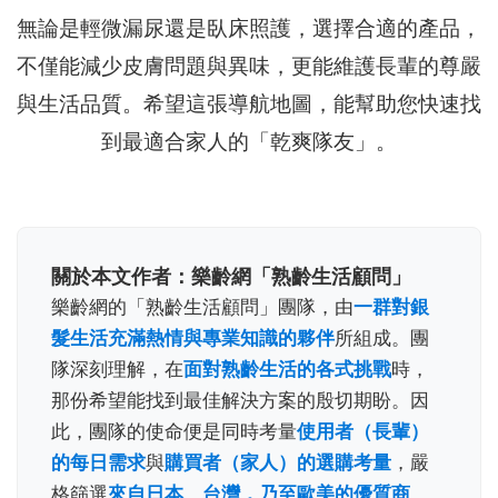
無論是輕微漏尿還是臥床照護，選擇合適的產品，
不僅能減少皮膚問題與異味，更能維護長輩的尊嚴
與生活品質。希望這張導航地圖，能幫助您快速找
到最適合家人的「乾爽隊友」。
關於本文作者：樂齡網「熟齡生活顧問」
樂齡網的「熟齡生活顧問」團隊，由
一群對銀
髮生活充滿熱情與專業知識的夥伴
所組成。團
隊深刻理解，在
面對熟齡生活的各式挑戰
時，
那份希望能找到最佳解決方案的殷切期盼。因
此，團隊的使命便是同時考量
使用者（長輩）
的每日需求
與
購買者（家人）的選購考量
，嚴
格篩選
來自日本、台灣，乃至歐美的優質商