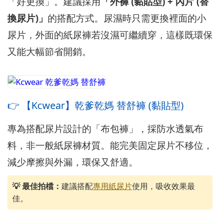
「好更換」。建議採用
「外褲 (黏貼型) + 內片 (替
換尿片)」
的搭配方式。尿濕時只需更換裡面的小
尿片，外面的紙尿褲若沒濕可繼續穿，這樣既環保
又能大幅節省開銷。
👉 【Kcwear】乾爹乾媽 替舒褲 (黏貼型)
專為搭配尿片設計的「布包褲」，採防水透氣布
料，非一般紙尿褲材質。能完美固定尿片不移位，
減少摩擦與外漏，環保又舒適。
💡 最佳拍檔：
建議搭配
專用紙尿片
使用，吸收效果最
佳。