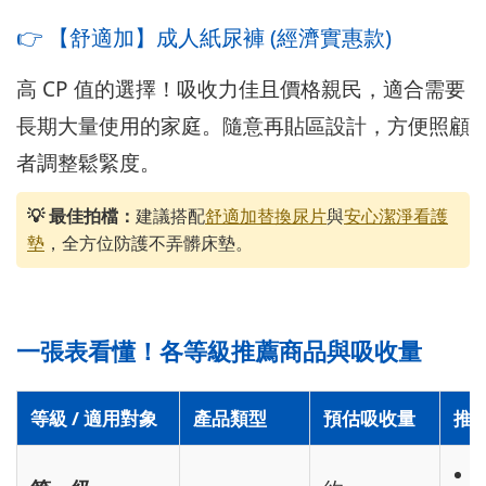
👉 【舒適加】成人紙尿褲 (經濟實惠款)
高 CP 值的選擇！吸收力佳且價格親民，適合需要
長期大量使用的家庭。隨意再貼區設計，方便照顧
者調整鬆緊度。
💡 最佳拍檔：
建議搭配
舒適加替換尿片
與
安心潔淨看護
墊
，全方位防護不弄髒床墊。
一張表看懂！各等級推薦商品與吸收量
等級 / 適用對象
產品類型
預估吸收量
推薦
日