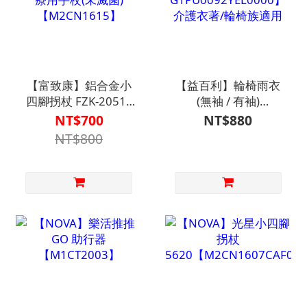
【富致康】鋁合金小
【益百利】輪椅雨衣
四腳拐杖 FZK-2051 -
(無袖 / 有袖)
"富士康" 醫療用手杖
【G1PU0091YEL0000、
NT$700
NT$880
(未滅菌)
G1PU0092YEL0000】
NT$800
【M2CN1615】
介護衣著/輪椅族適用