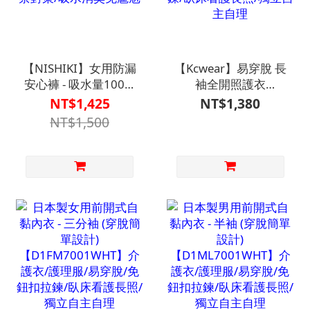
【NISHIKI】女用防漏
【Kcwear】易穿脫 長
安心褲 - 吸水量100cc
袖全開照護衣
(輕失禁適用)【HC-
【D1CO6924】介護
NT$1,425
NT$1,380
161】介護衣著/漏尿
衣/護理服/易穿脫/免
NT$1,500
失禁對策/吸水消臭免
鈕扣拉鍊/臥床看護長
尷尬
照/獨立自主自理