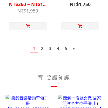
4092【M2MA2701BLU0000】
學 二段式手杖 紳士黑
NT$360 ~ NT$1...
NT$1,750
【M2CN1604】
NT$1,950
1
2
3
4
5
»
育-照護知識