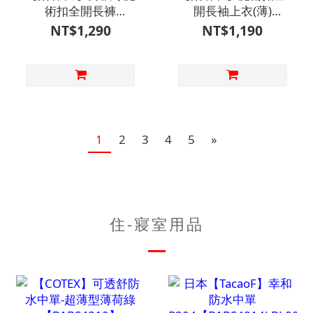
術扣全開長褲
開長袖上衣(薄)
【D1ML7202】介護
【D1CO6902】介護
NT$1,290
NT$1,190
衣/護理服/易穿脫/免
衣/護理服/易穿脫/免
鈕扣拉鍊/臥床看護長
鈕扣拉鍊/臥床看護長
照/獨立自主自理
照/獨立自主自理
1
2
3
4
5
»
住-寢室用品