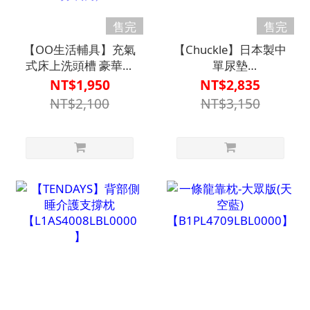
售完
售完
【OO生活輔具】充氣
【Chuckle】日本製中
式床上洗頭槽 豪華套
單尿墊
組
R9750【B1BS4803WHT
NT$1,950
NT$2,835
【R1BT6611WHT0000】
NT$2,100
NT$3,150
(含充氣式床上洗頭槽
+水袋式淋浴組+迷你
腳打氣筒)