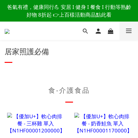
讀懂爸爸總說「不用買」的堅強 👉 3大生活貼心巧
爸氣有禮，健康同行💪 安居 I 健身 I 餐食 I 行動等熟齡
思，找回他的生活主導權
好物 8折起 👉上百樣活動商品點此看
讀懂爸爸總說「不用買」的堅強 👉 3大生活貼心巧
思，找回他的生活主導權
居家照護必備
食-介護食品