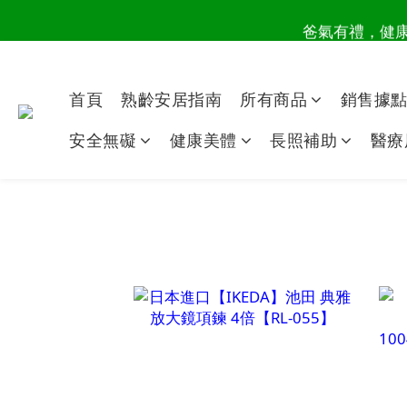
爸氣有禮，健康同
讀懂爸
讀懂爸
首頁
熟齡安居指南
所有商品
銷售據
安全無礙
健康美體
長照補助
醫療