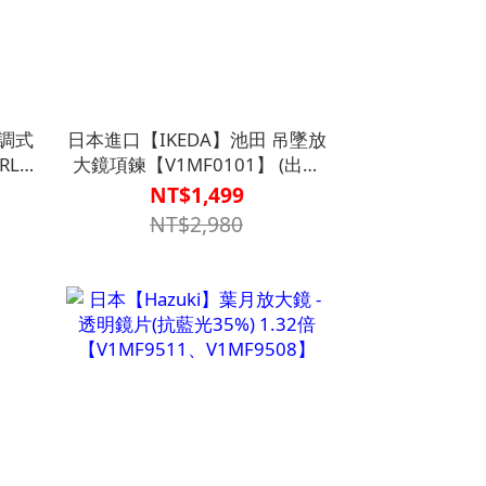
可調式
日本進口【IKEDA】池田 吊墜放
L-
大鏡項鍊【V1MF0101】 (出清
特價，售完為止，出清品恕不退
NT$1,499
換)
NT$2,980