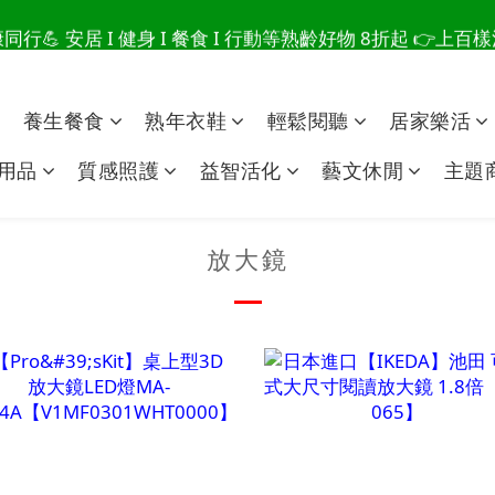
行💪 安居 I 健身 I 餐食 I 行動等熟齡好物 8折起 👉上
爸總說「不用買」的堅強 👉 3大生活貼心巧思，找回他的生
爸總說「不用買」的堅強 👉 3大生活貼心巧思，找回他的生
點
養生餐食
熟年衣鞋
輕鬆閱聽
居家樂活
用品
質感照護
益智活化
藝文休閒
主題
放大鏡