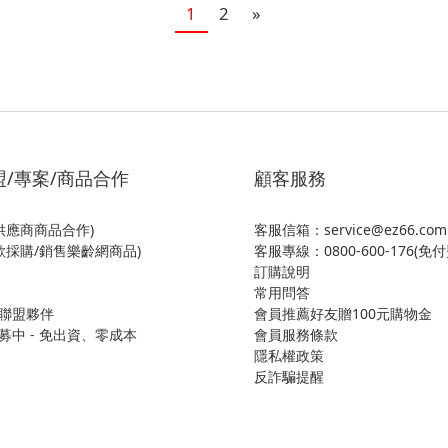
1
2
»
盟/專案/商品合作
顧客服務
供應商商品合作)
客服信箱：service@ez66.com
欲採購/銷售樂齡網商品)
客服專線：
0800-600-176(免付
訂購說明
常用問答
聯盟夥伴
會員推薦好友贈100元購物金
募中 - 免出資、零成本
會員服務條款
隱私權政策
反詐騙提醒