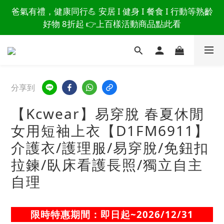
讀懂爸爸總說「不用買」的堅強 👉 3大生活貼心巧
爸氣有禮，健康同行💪 安居 I 健身 I 餐食 I 行動等熟齡
思，找回他的生活主導權
好物 8折起 👉上百樣活動商品點此看
讀懂爸爸總說「不用買」的堅強 👉 3大生活貼心巧
思，找回他的生活主導權
分享到
【Kcwear】易穿脫 春夏休閒
女用短袖上衣【D1FM6911】
介護衣/護理服/易穿脫/免鈕扣
拉鍊/臥床看護長照/獨立自主
自理
限時特惠期間：即日起~2026/12/31