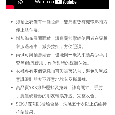
短袖上衣僅有一條拉鍊，雙肩處皆有織帶壓扣方
便上肢伸展。
增加織布展開面積，讓肩關節攣縮使用者在穿脫
衣服過程中，減少拉扯，方便照護。
兩側可與袖套結合，也能與一般約束護具(乒乓手
套等)輪流使用，作為暫時的緩衝保護。
衣襬各有兩個穿繩扣可與褲著結合，避免失智或
意識混亂朋友不經意地脫衣及撕尿褲。
高品質YKK織帶壓扣及拉鍊，讓肩關節、手肘、
手腕僵硬變形的朋友輕易穿脫、完整收合。
SEK抗菌測試檢驗合格，洗滌五十次以上仍維持
抗菌效果。