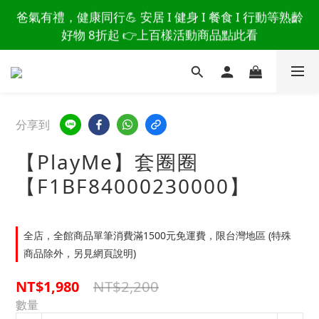
讀懂爸爸總說「不用買」的堅強 👉 3大生活貼心巧
爸氣有禮，健康同行💪 安居 I 健身 I 餐食 I 行動等熟齡
思，找回他的生活主導權
好物 8折起 👉上百樣活動商品點此看
讀懂爸爸總說「不用買」的堅強 👉 3大生活貼心巧
思，找回他的生活主導權
分享到
【PlayMe】套圈圈
【F1BF84000230000】
全店，全館商品單筆消費滿1500元免運費，限台灣地區 (特殊
商品除外，另見網頁說明)
NT$2,200
NT$1,980
數量