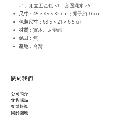
×1、組立五金包 ×1、套圈繩索 ×5
尺寸
：45 × 45 × 32 cm；繩子約 16cm
包裝尺寸
：63.5 × 21 × 6.5 cm
材質
：實木、尼龍繩
保固
：無
產地
：台灣
關於我們
公司簡介
銷售據點
媒體報導
樂齡園地