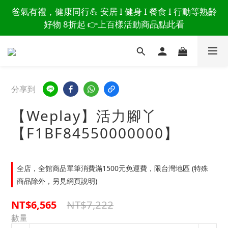
讀懂爸爸總說「不用買」的堅強 👉 3大生活貼心巧
爸氣有禮，健康同行💪 安居 I 健身 I 餐食 I 行動等熟齡
思，找回他的生活主導權
好物 8折起 👉上百樣活動商品點此看
讀懂爸爸總說「不用買」的堅強 👉 3大生活貼心巧
思，找回他的生活主導權
分享到
【Weplay】活力腳丫
【F1BF84550000000】
全店，全館商品單筆消費滿1500元免運費，限台灣地區 (特殊
商品除外，另見網頁說明)
NT$7,222
NT$6,565
數量