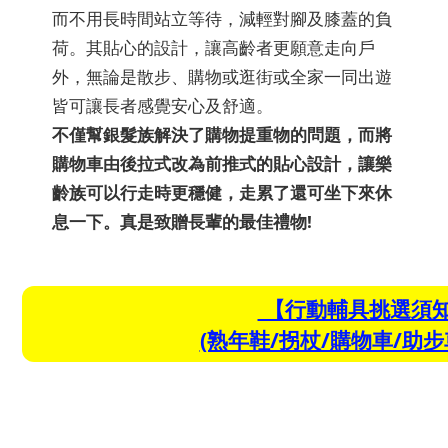
而不用長時間站立等待，減輕對腳及膝蓋的負
荷。其貼心的設計，讓高齡者更願意走向戶
外，無論是散步、購物或逛街或全家一同出遊
皆可讓長者感覺安心及舒適。
不僅幫銀髮族解決了購物提重物的問題，而將
購物車由後拉式改為前推式的貼心設計，讓樂
齡族可以行走時更穩健，走累了還可坐下來休
息一下。真是致贈長輩的最佳禮物!
【行動輔具挑選須
(熟年鞋/拐杖/購物車/助步