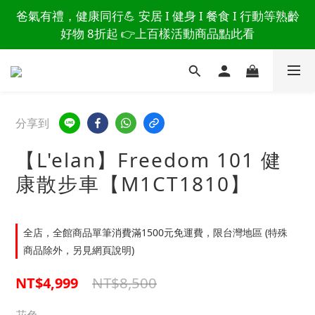
讀懂爸爸總說「不用買」的堅強 👉 3大生活貼心巧
爸氣有禮，健康同行💪 安居 I 健身 I 餐食 I 行動等熟齡
思，找回他的生活主導權
好物 8折起 👉上百樣活動商品點此看
讀懂爸爸總說「不用買」的堅強 👉 3大生活貼心巧
思，找回他的生活主導權
分享到
【L'elan】Freedom 101 健
康散步車【M1CT1810】
全店，全館商品單筆消費滿1500元免運費，限台灣地區 (特殊
商品除外，另見網頁說明)
NT$8,500
NT$4,999