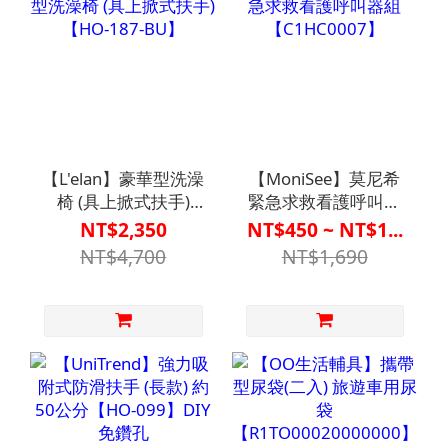
【L'elan】豪華型洗澡
【MoniSee】莫尼希
椅 (具上掀式扶手)
緊急求救看護呼叫器
【HO-187-BU】
組【C1HC0007】
NT$2,350
NT$450 ~ NT$1...
NT$4,700
NT$1,690