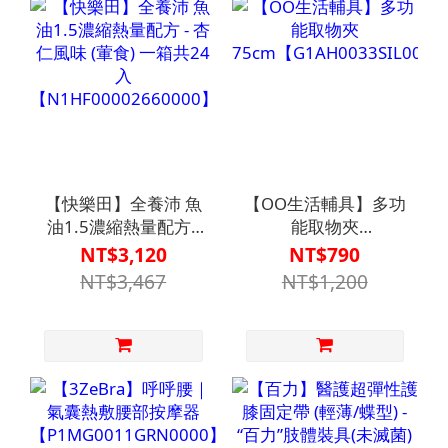
【快樂田】全養沛 魚
【OO生活輔具】多功
油1.5濃縮熱量配方 -
能取物夾
杏仁風味 (葷食) 一箱
75cm【G1AH0033SIL000
NT$3,120
NT$790
共24入
NT$3,467
NT$1,200
【N1HF00002660000】