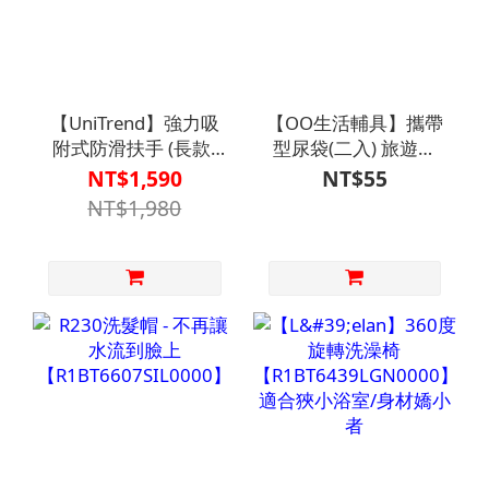
【UniTrend】強力吸
【OO生活輔具】攜帶
附式防滑扶手 (長款)
型尿袋(二入) 旅遊車
約50公分【HO-099】
用尿袋
NT$1,590
NT$55
DIY 免鑽孔
【R1TO00020000000】
NT$1,980