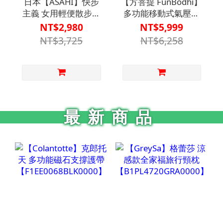
日本【ASAHI】快步
【方菩提 FunBodhi】
主義 女用輕便散步鞋
多功能移動式氣壓式
L011 - 深紫
升降桌
NT$2,980
NT$5,999
KS22867【HC-
2.0【B1BD4410】床
NT$3,725
NT$6,258
043DPR】
邊桌/居家必備
最新商品