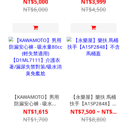
FZK-3302 - "富致康"
【C1TC0031BLK0000】
NT$5,000
NT$3,999
機械式助行器(未滅菌)
簡易手機 I SOS求救 I
NT$6,000
NT$4,500
【M2CT2013BLU0000】
聲控撥話 I 失智定位
協尋 I 防跌偵測
【KAWAMOTO】男用
【永樂屋】樂扶 馬桶
防漏安心褲 - 吸水量
扶手【A1SP2848】不
80cc (輕失禁適用)
含馬桶蓋
NT$1,615
NT$7,500 ~ NT$...
【D1ML7111】介護
NT$1,700
NT$8,800
衣著/漏尿失禁對策/吸