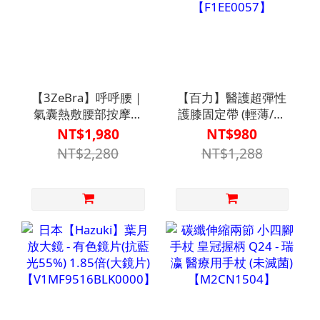
【3ZeBra】呼呼腰｜
【百力】醫護超彈性
氣囊熱敷腰部按摩器
護膝固定帶 (輕薄/蝶
【P1MG0011GRN0000】
型) - “百力”肢體裝具
NT$1,980
NT$980
(未滅菌)
NT$2,280
NT$1,288
【F1EE0057】