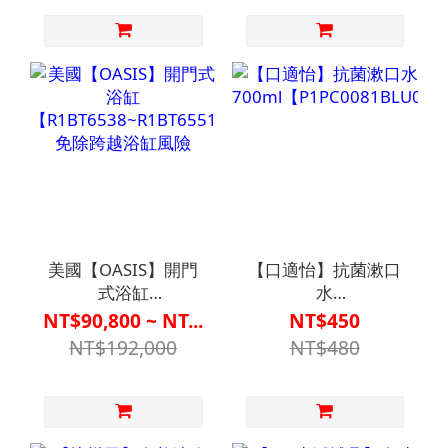
水消臭免尷尬
美國【OASIS】開門
【口適怡】抗菌漱口
式浴缸
水
【R1BT6538~R1BT6551】
700ml【P1PC0081BLU00
NT$90,800 ~ NT...
NT$450
免除跨越浴缸風險
NT$192,000
NT$480