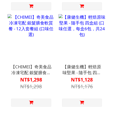
【CHIMEI】奇美食品
【康健生機】輕焙原
冷凍宅配 銀髮膳食軟
味堅果 - 隨手包 四盒
質餐 - 12入套餐組 (口
組 (口味任選，每盒6
NT$1,298
NT$1,128
味任選)
包，共24包)
NT$1,298
NT$1,176