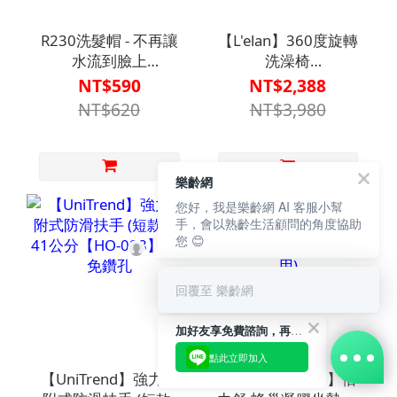
R230洗髮帽 - 不再讓
【L'elan】360度旋轉
水流到臉上
洗澡椅
【R1BT6607SIL0000】
【R1BT6439LGN0000】
NT$590
NT$2,388
適合狹小浴室/身材嬌
NT$620
NT$3,980
小者
樂齡網
您好，我是樂齡網 AI 客服小幫
手，會以熟齡生活顧問的角度協助
您 😊
回覆至 樂齡網
加好友享免費諮詢，再領50元現金折扣碼！
點此立即加入
【UniTrend】強力吸
【BALANCE ON】倍