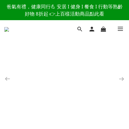
爸氣有禮，健康同行💪 安居 I 健身 I 餐食 I 行動等熟齡
讀懂爸爸總說「不用買」的堅強 👉 3大生活貼心巧
好物 8折起 👉上百樣活動商品點此看
思，找回他的生活主導權
讀懂爸爸總說「不用買」的堅強 👉 3大生活貼心巧
思，找回他的生活主導權