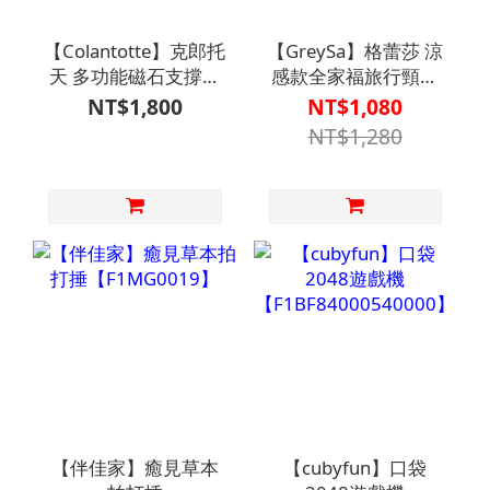
【Colantotte】克郎托
【GreySa】格蕾莎 涼
天 多功能磁石支撐護
感款全家福旅行頸枕
帶
【B1PL4720GRA0000】
NT$1,800
NT$1,080
【F1EE0068BLK0000】
NT$1,280
【伴佳家】癒見草本
【cubyfun】口袋