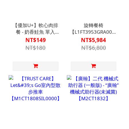
【優加U+】軟心肉排
旋轉餐椅
餐 - 奶香鮭魚 單入
【L1FT3953GRA0000】
【N1HF00001170000】
樂齡家具/適老家具/長
NT$149
NT$5,984
輩餐椅/無輪旋轉椅/起
NT$180
NT$6,800
身輔助椅/實木扶手椅