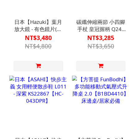
日本【Hazuki】葉月
碳纖伸縮兩節 小四腳
放大鏡 - 有色鏡片(抗
手杖 皇冠握柄 Q24 -
藍光55%) 1.85倍(大
瑞瀛 醫療用手杖 (未滅
NT$3,480
NT$3,285
鏡片)
菌)【M2CN1504】
NT$4,800
NT$3,650
【V1MF9516BLK0000】