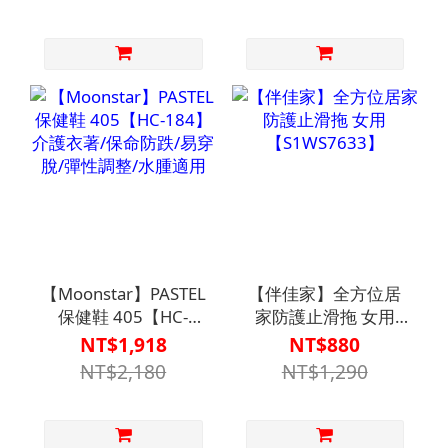
著/零束縛/無勒痕/浮
著/零束縛/無勒痕/浮
腫糖尿病推薦
腫糖尿病推薦
【Moonstar】PASTEL
【伴佳家】全方位居
保健鞋 405【HC-
家防護止滑拖 女用
184】介護衣著/保命
【S1WS7633】
NT$1,918
NT$880
防跌/易穿脫/彈性調
NT$2,180
NT$1,290
整/水腫適用