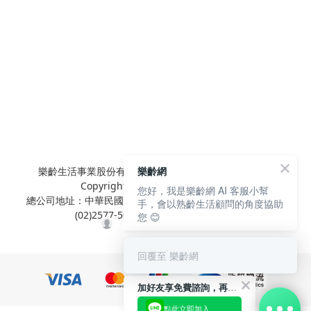
樂齡生活事業股份有限公司 L'elan Enterprise CO.,Ltd.
樂齡網
Copyright© All Rights Reserved.
您好，我是樂齡網 AI 客服小幫
總公司地址：中華民國台北市內湖區陽光街381號3樓 電話：
手，會以熟齡生活顧問的角度協助
(02)2577-5025 傳真：(02)2577-5021
您 😊
回覆至 樂齡網
加好友享免費諮詢，再領50元現金折扣碼！
點此立即加入