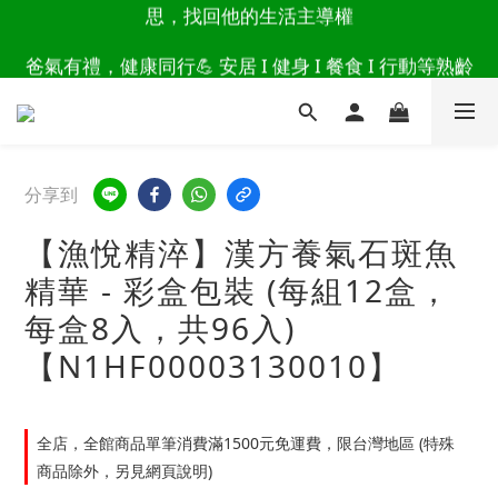
讀懂爸爸總說「不用買」的堅強 👉 3大生活貼心巧
爸氣有禮，健康同行💪 安居 I 健身 I 餐食 I 行動等熟齡
思，找回他的生活主導權
好物 8折起 👉上百樣活動商品點此看
讀懂爸爸總說「不用買」的堅強 👉 3大生活貼心巧
思，找回他的生活主導權
分享到
【漁悅精淬】漢方養氣石斑魚
精華 - 彩盒包裝 (每組12盒，
每盒8入，共96入)
【N1HF00003130010】
全店，全館商品單筆消費滿1500元免運費，限台灣地區 (特殊
商品除外，另見網頁說明)