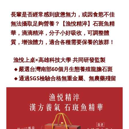
長輩是否經常感到疲憊無力，或因食慾不佳
無法攝取足夠營養？【漁悅精淬】石斑魚精
華，滴滴精淬，分子小好吸收，可調整體
質，增強體力，適合各種需要保養的族群！
漁悅上桌×高雄科技大學 共同研發監製
🔸嚴選台灣南部60個月生態養殖龍膽石斑
🔸通過SGS檢驗合格無重金屬、無農藥殘留