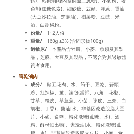
鈉)、粘稠劑(羥丙基磷酸二澱粉)、小麥粉、著
色劑(焦糖色素)、細砂糖、蒜頭、洋蔥、香油
(大豆沙拉油、芝麻油)、樹薯粉、豆豉、米
酒、白胡椒粉。
份量/
1~2人份
重量/
160g ±3% (含固形物100g)
過敏原/
本產品含牡蠣、小麥、魚類及其製
品，芝麻、大豆及其製品，不適合對其過敏體
質者食用。
筍乾滷肉
成分/
豬五花肉、水、筍干、豆乾、蒜頭、
蔥、紅辣椒、薑、滷包(當歸、八角、花椒、
甘草、桂皮、草荳蔻、小茴、陳皮、三奈、白
胡椒、丁香)、醬油[水、非基因改造脫脂大豆
片、小麥、食鹽、轉化液糖(蔗糖、水)、酒
精、酵母抽出物]、素蠔油[水、轉化液糖(蔗
糖、水)、非基因改造脫脂大豆片、小麥、食