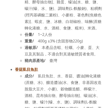
精、酵母抽出物]、雞蛋、蠔油[水、糖、鹽、
蠔汁(蠔、水、鹽)、調味劑(L-麩酸鈉)、粘稠劑
(羥丙基磷酸二澱粉)、小麥粉、著色劑(焦糖色
素)]、蝦皮、鹽、冰糖、白胡椒粉、味醂(蔗糖
轉化液糖、水、酒精、食鹽、糯米)、米酒。
份量/
1~2人份
重量/
400g ±3% (含固形物220g)
過敏原/
本產品含蝦、牡蠣、小麥、蛋、大
豆及其製品，不適合對其過敏體質者食用。
豬肉原產地/
臺灣
香菇虱目魚肚
成分/
虱目魚肚、水、香菇、醬油[轉化液糖
(蔗糖、水)、釀造醬油(水、食鹽、非基因改造
脫脂大豆片、小麥)、穀物釀造醋、檸檬汁、
酒精、昆布抽出物、酵母抽出物]、蠔油[水、
糖、鹽、蠔汁(蠔、水、鹽)、調味劑(L-麩酸