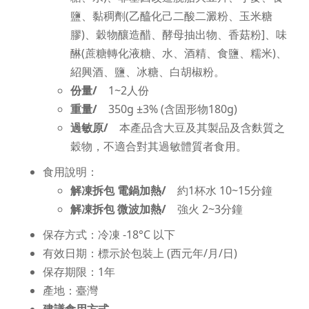
鹽、黏稠劑(乙醯化己二酸二澱粉、玉米糖
膠)、穀物釀造醋、酵母抽出物、香菇粉]、味
醂(蔗糖轉化液糖、水、酒精、食鹽、糯米)、
紹興酒、鹽、冰糖、白胡椒粉。
份量/
1~2人份
重量/
350g ±3% (含固形物180g)
過敏原/
本產品含大豆及其製品及含麩質之
穀物，不適合對其過敏體質者食用。
食用說明：
解凍拆包 電鍋加熱/
約1杯水 10~15分鐘
解凍拆包 微波加熱/
強火 2~3分鐘
保存方式：冷凍 -18°C 以下
有效日期：標示於包裝上 (西元年/月/日)
保存期限：1年
產地：臺灣
建議食用方式