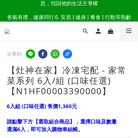
讀懂爸爸總說「不用買」的堅強 👉 3大生活貼心巧
爸氣有禮，健康同行💪 安居 I 健身 I 餐食 I 行動等熟齡
思，找回他的生活主導權
好物 8折起 👉上百樣活動商品點此看
讀懂爸爸總說「不用買」的堅強 👉 3大生活貼心巧
思，找回他的生活主導權
分享到
【灶神在家】冷凍宅配 - 家常
菜系列 6入/組 (口味任選)
【N1HF00003390000】
6入組 (口味任選) 售價1,360元
請點擊下方【選取組合商品】，選擇口味及數量
選滿6入，即可加入購物車結帳。