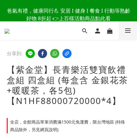
讀懂爸爸總說「不用買」的堅強 👉 3大生活貼心巧
爸氣有禮，健康同行💪 安居 I 健身 I 餐食 I 行動等熟齡
思，找回他的生活主導權
好物 8折起 👉上百樣活動商品點此看
讀懂爸爸總說「不用買」的堅強 👉 3大生活貼心巧
思，找回他的生活主導權
分享到
【紫金堂】長青樂活雙寶飲禮
盒組 四盒組 (每盒含 金銀花茶
+暖暖茶，各5包)
【N1HF88000720000*4】
全店，全館商品單筆消費滿1500元免運費，限台灣地區 (特殊
商品除外，另見網頁說明)