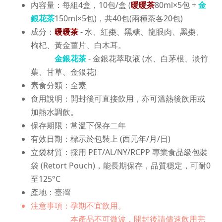
內容量：每組4盒，10包/盒 (
暖暖茶
80ml×5包 +
金
銀花茶
150ml×5包)，共40包(兩種茶各20包)
成分：
暖暖茶
- 水、紅棗、黑糖、龍眼肉、黑棗、
枸杞、黃金薑片、白木耳。
金銀花茶
- 金銀花萃取液 (水、白茅根、淡竹
葉、甘草、金銀花)
素食分類：全素
食用說明：開封後可直接飲用，亦可溫熱後飲用或
加熱水調飲。
保存期限：常溫下保存二年
有效日期：標示於包裝上 (西元年/月/日)
立袋材質：採用 PET/AL/NY/RCPP 專業食品級包裝
袋 (Retort Pouch)，能長期保存，品質穩定，可耐0
至125°C
產地：臺灣
注意事項：孕期不宜飲用。
本產品不可微波，開封後請儘速飲用完