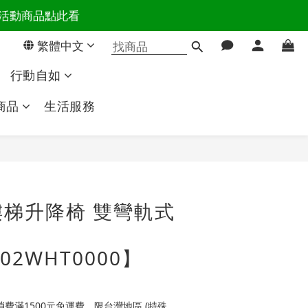
百樣活動商品點此看
活主導權
繁體中文
活主導權
行動自如
商品
生活服務
梯升降椅 雙彎軌式
002WHT0000】
費滿1500元免運費，限台灣地區 (特殊