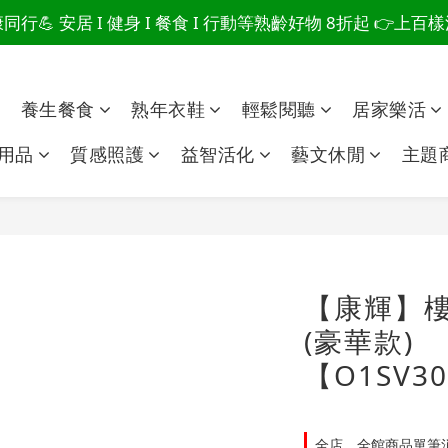
行💪 安居 I 健身 I 餐食 I 行動等熟齡好物 8折起 👉上
爸總說「不用買」的堅強 👉 3大生活貼心巧思，找回他的生
爸總說「不用買」的堅強 👉 3大生活貼心巧思，找回他的生
點
養生餐食
熟年衣鞋
輕鬆閱聽
居家樂活
用品
質感照護
益智活化
藝文休閒
主題
【康輝】樓
(豪華款)
【O1SV3
全店，全館商品單筆消