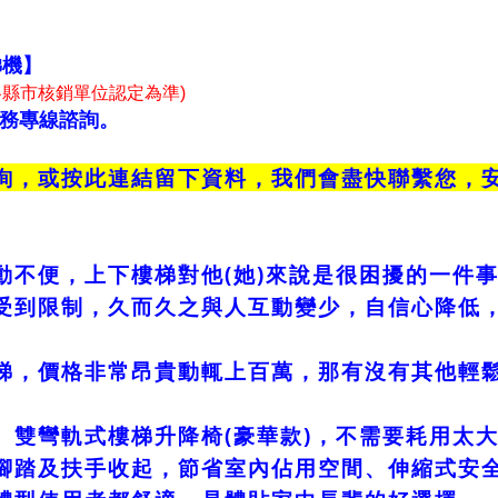
梯機】
縣市核銷單位認定為準)
服務專線諮詢。
詢，或
按此連結
留下資料，我們會盡快聯繫您，
動不便，上下樓梯對他(她)來說是很困擾的一件
受到限制，久而久之與人互動變少，自信心降低
梯，價格非常昂貴動輒上百萬，那有沒有其他輕
】雙彎軌式樓梯升降椅(豪華款)，不需要耗用太
腳踏及扶手收起，節省室內佔用空間、伸縮式安