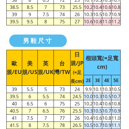
38.5
8.5
7
73
25.5
10.2
10.4
10.6
10.8
39
9
7.5
74
26
10.3
10.5
10.7
10.9
39.5
9.5
8
75
27
10.6
10.8
11.0
11.2
男鞋尺寸
日
楦頭寬(=足寬
規/JP
歐
美
英
台
cm)
規/EU
規/US
規/UK
灣/TW
(=足
2E
3E
4E
5E
長cm)
39
5.5
5
73
24
9.9
10.1
10.3
10.5
39.5
6
5.5
74
24.5
10.0
10.3
10.5
10.7
40
6.5
6
75
25
10.2
10.4
10.6
10.8
40.5
7
6.5
76
25.5
10.3
10.5
10.7
10.9
41
7.5
7
77
26
10.4
10.6
10.8
11.0
41.5
8
7.5
78
26.5
10.5
10.7
10.9
11.1