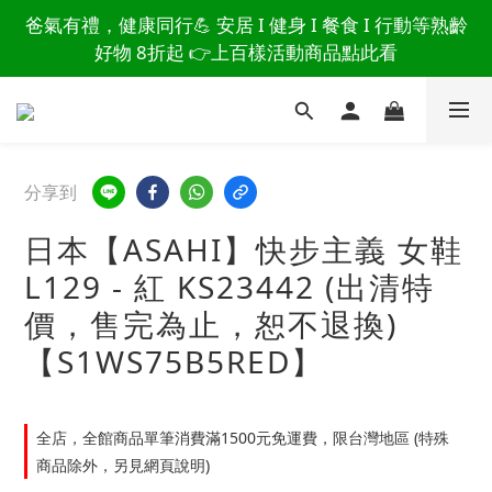
讀懂爸爸總說「不用買」的堅強 👉 3大生活貼心巧
爸氣有禮，健康同行💪 安居 I 健身 I 餐食 I 行動等熟齡
思，找回他的生活主導權
好物 8折起 👉上百樣活動商品點此看
讀懂爸爸總說「不用買」的堅強 👉 3大生活貼心巧
思，找回他的生活主導權
分享到
日本【ASAHI】快步主義 女鞋
L129 - 紅 KS23442 (出清特
價，售完為止，恕不退換)
【S1WS75B5RED】
全店，全館商品單筆消費滿1500元免運費，限台灣地區 (特殊
商品除外，另見網頁說明)