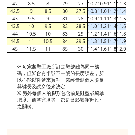
42
8.5
8
79
27
10.7
10.9
11.1
11.3
42.5
9
8.5
80
27.5
10.8
11.0
11.2
11.4
43
9.5
9
81
28
10.9
11.1
11.3
11.5
43.5
10
9.5
82
28.5
11.0
11.2
11.4
11.6
44
10.5
10
83
29
11.2
11.4
11.6
11.8
44.5
11
10.5
84
29.5
11.3
11.5
11.7
11.9
45
11.5
11
85
30
11.4
11.6
11.8
12.0
※ 每家製鞋工廠所訂之鞋號雖為同一號
碼，但皆會有半號至一號的長度誤差，所
以不能以鞋號來買鞋，需經量測個人腳長
與鞋長及試穿後來決定。
※ 另外每個人的腳形包含前足趾型或腳掌
肥度、前掌寬度等，都是會影響穿鞋尺寸
之關鍵。