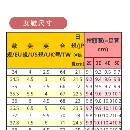
女鞋尺寸
日
楦頭寬(=足寬
規/JP
歐
美
英
台
cm)
規/EU
規/US
規/UK
灣/TW
(=足
2E
3E
4E
5E
長cm)
34
4
2.5
64
21
9.1
9.3
9.5
9.7
34.5
4.5
3
65
21.5
9.2
9.4
9.6
9.8
35
5
3.5
66
22
9.3
9.5
9.7
9.9
35.5
5.5
4
67
22.5
9.4
9.6
9.9
10.1
36
6
4.5
68
23
9.6
9.8
10.0
10.2
36.5
6.5
5
69
23.5
9.7
9.9
10.1
10.3
37
7
5.5
70
24
9.8
10.0
10.2
10.4
37.8
7.5
6
71
24.5
9.9
10.1
10.4
10.6
38
8
6.5
72
25
10.1
10.3
10.5
10.7