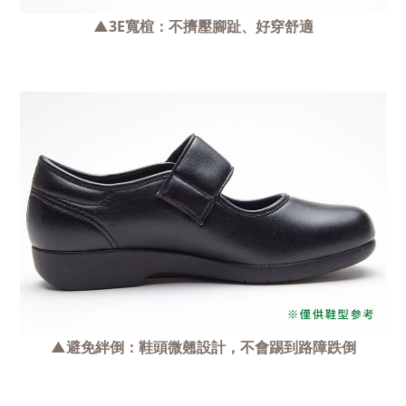
▲3E寬楦：不擠壓腳趾、好穿舒適
▲避免絆倒：鞋頭微翹設計，不會踢到路障跌倒