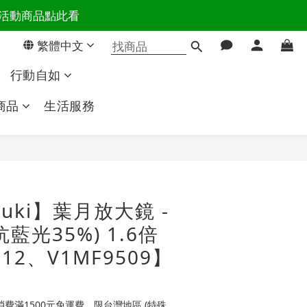
百樣活動商品點此看
活主導權
繁體中文
活主導權
行動自如
商品
生活服務
立即購買
uki】葉月放大鏡 -
藍光35%) 1.6倍
512、V1MF9509】
費滿1500元免運費，限台灣地區 (特殊