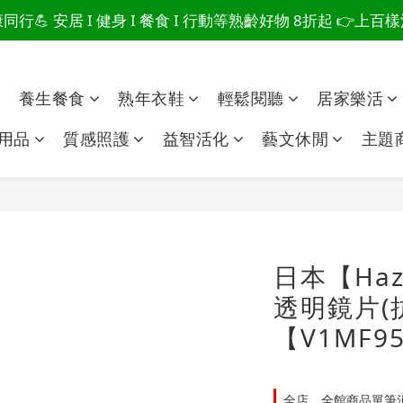
行💪 安居 I 健身 I 餐食 I 行動等熟齡好物 8折起 👉上
爸總說「不用買」的堅強 👉 3大生活貼心巧思，找回他的生
爸總說「不用買」的堅強 👉 3大生活貼心巧思，找回他的生
點
養生餐食
熟年衣鞋
輕鬆閱聽
居家樂活
用品
質感照護
益智活化
藝文休閒
主題
日本【Haz
透明鏡片(抗
【V1MF9
全店，全館商品單筆消