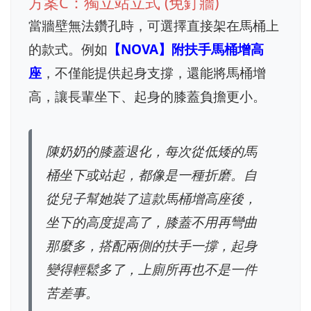
方案C：獨立站立式 (免釘牆)
當牆壁無法鑽孔時，可選擇直接架在馬桶上
的款式。例如
【NOVA】附扶手馬桶增高
座
，不僅能提供起身支撐，還能將馬桶增
高，讓長輩坐下、起身的膝蓋負擔更小。
陳奶奶的膝蓋退化，每次從低矮的馬
桶坐下或站起，都像是一種折磨。自
從兒子幫她裝了這款馬桶增高座後，
坐下的高度提高了，膝蓋不用再彎曲
那麼多，搭配兩側的扶手一撐，起身
變得輕鬆多了，上廁所再也不是一件
苦差事。