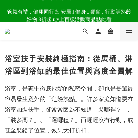
讀懂爸爸總說「不用買」的堅強 👉 3大生活貼心巧
爸氣有禮，健康同行💪 安居 I 健身 I 餐食 I 行動等熟齡
思，找回他的生活主導權
好物 8折起 👉上百樣活動商品點此看
讀懂爸爸總說「不用買」的堅強 👉 3大生活貼心巧
思，找回他的生活主導權
浴室扶手安裝終極指南：從馬桶、淋
浴區到浴缸的最佳位置與高度全圖解
浴室，是家中徹底放鬆的私密空間，卻也是長輩最
容易發生意外的「危險熱點」。許多家庭知道要在
浴室加裝扶手，卻常常因為不知道「裝哪裡？」、
「裝多高？」、「選哪種？」而遲遲沒有行動，或
甚至裝錯了位置，效果大打折扣。