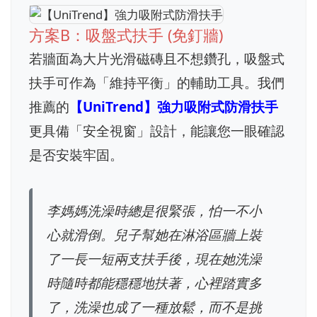
方案B：吸盤式扶手 (免釘牆)
若牆面為大片光滑磁磚且不想鑽孔，吸盤式
扶手可作為「維持平衡」的輔助工具。我們
推薦的
【UniTrend】強力吸附式防滑扶手
更具備「安全視窗」設計，能讓您一眼確認
是否安裝牢固。
李媽媽洗澡時總是很緊張，怕一不小
心就滑倒。兒子幫她在淋浴區牆上裝
了一長一短兩支扶手後，現在她洗澡
時隨時都能穩穩地扶著，心裡踏實多
了，洗澡也成了一種放鬆，而不是挑