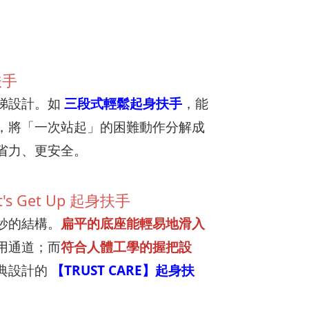
扶手
梯設計。如
三段式輕鬆起身扶手
，能
，將「一次站起」的困難動作分解成
省力、更安全。
s Get Up 起身扶手
妙的結構。
扁平的底座能輕易地滑入
用通道；而
符合人體工學的握把設
典設計的
【TRUST CARE】起身扶
。