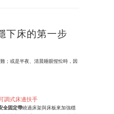
穩下床的第一步
困難；或是半夜、清晨睡眼惺忪時，因
欄可調式床邊扶手
安全固定帶
繞過床架與床板來加強穩