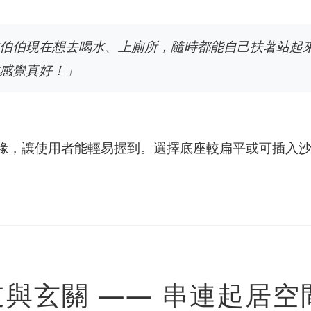
伯伯現在想去喝水、上廁所，隨時都能自己扶著站起
感覺真好！」
緣，讓使用者能輕易握到。選擇底座較扁平或可插入
與玄關 —— 串連起居空