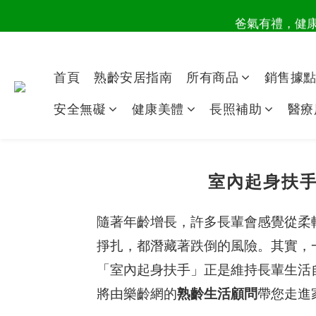
爸氣有禮，健康同
讀懂爸
讀懂爸
首頁
熟齡安居指南
所有商品
銷售據
安全無礙
健康美體
長照補助
醫療
室內起身扶
隨著年齡增長，許多長輩會感覺從柔
掙扎，都潛藏著跌倒的風險。其實，
「室內起身扶手」正是維持長輩生活
將由樂齡網的
熟齡生活顧問
帶您走進