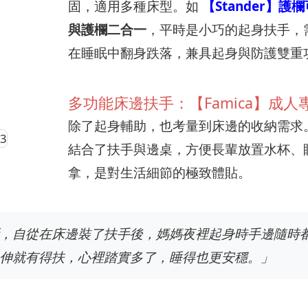
固，適用多種床型。如
【Stander】
與護欄二合一
，平時是小巧的起身扶手，
在睡眠中翻身跌落，兼具起身與防護雙重
多功能床邊扶手：【Famica】成人專
除了起身輔助，也考量到床邊的收納需求
結合了扶手與邊桌，方便長輩放置水杯、
拿，是對生活細節的極致體貼。
，自從在床邊裝了扶手後，媽媽夜裡起身時手邊隨時
伸就有得扶，心裡踏實多了，睡得也更安穩。」