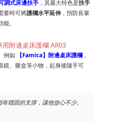
護欄可調式床邊扶手
，其最大特色是
扶手
需要時可將
護欄水平延伸
，預防長輩
功能。
用附邊桌床護欄 AR03
。例如
【Famica】附邊桌床護欄
，
眼鏡、藥盒等小物，起身後隨手可
都有穩固的支撐，讓他放心不少。