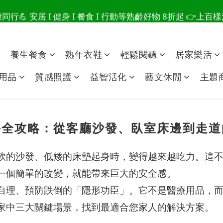
行💪 安居 I 健身 I 餐食 I 行動等熟齡好物 8折起 👉上
爸總說「不用買」的堅強 👉 3大生活貼心巧思，找回他的生
爸總說「不用買」的堅強 👉 3大生活貼心巧思，找回他的生
點
養生餐食
熟年衣鞋
輕鬆閱聽
居家樂活
用品
質感照護
益智活化
藝文休閒
主題
手全攻略：從客廳沙發、臥室床邊到走道
軟的沙發、低矮的床墊起身時，變得越來越吃力。這
一個簡單的改變，就能帶來巨大的安全感。
自理、預防跌倒的「隱形功臣」。它不是醫療用品，
家中三大關鍵場景，找到最適合您家人的解決方案。