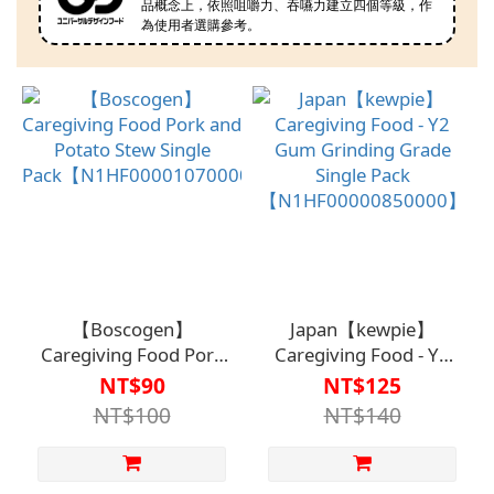
品概念上，依照咀嚼力、吞嚥力建立四個等級，作
為使用者選購參考。
【Boscogen】
Japan【kewpie】
Caregiving Food Pork
Caregiving Food - Y2
and Potato Stew Single
Gum Grinding Grade
NT$90
NT$125
Pack【N1HF00001070000】
Single Pack
NT$100
NT$140
【N1HF00000850000】