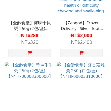
【全齡食堂】海味干貝
【Zaogod】Frozen
粥 250g (2包/盒)
Delivery - Silver Tooth
【N1HF00003330000】
Meal 6-Box Pack
NT$288
NT$2,000
【N1HF00002480000】
NT$320
NT$2,400
specially designed for
seniors with poor
dental health or
difficulty chewing and
swallowing.