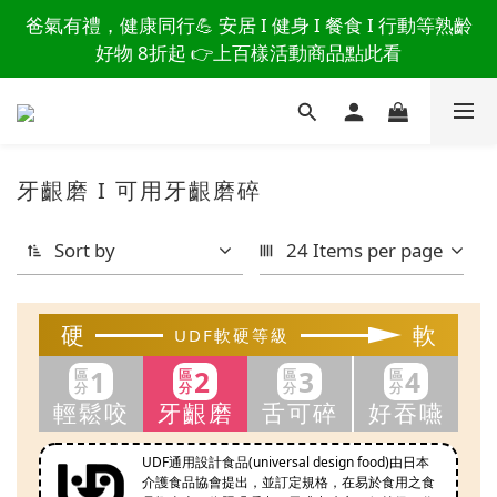
讀懂爸爸總說「不用買」的堅強 👉 3大生活貼心巧
爸氣有禮，健康同行💪 安居 I 健身 I 餐食 I 行動等熟齡
思，找回他的生活主導權
好物 8折起 👉上百樣活動商品點此看
讀懂爸爸總說「不用買」的堅強 👉 3大生活貼心巧
思，找回他的生活主導權
牙齦磨 I 可用牙齦磨碎
Sort by
24 Items per page
硬
軟
UDF軟硬等級
1
2
3
4
區
區
區
區
分
分
分
分
輕鬆咬
牙齦磨
舌可碎
好吞嚥
UDF通用設計食品(universal design food)由日本
介護食品協會提出，並訂定規格，在易於食用之食