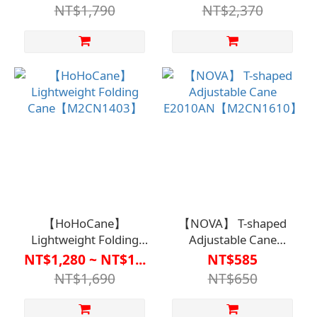
Cane - Glossy Coffee
Hand Use)
NT$1,790
NT$2,370
Color - Bayfo Medical
【M2CN1609】
Cane (Non-Sterilized)
【M2CN1618CAF0000】
【HoHoCane】
【NOVA】 T-shaped
Lightweight Folding
Adjustable Cane
Cane【M2CN1403】
E2010AN【M2CN1610】
NT$1,280 ~ NT$1...
NT$585
NT$1,690
NT$650