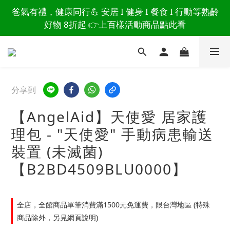
讀懂爸爸總說「不用買」的堅強 👉 3大生活貼心巧
爸氣有禮，健康同行💪 安居 I 健身 I 餐食 I 行動等熟齡
思，找回他的生活主導權
好物 8折起 👉上百樣活動商品點此看
讀懂爸爸總說「不用買」的堅強 👉 3大生活貼心巧
思，找回他的生活主導權
分享到
【AngelAid】天使愛 居家護
理包 - "天使愛" 手動病患輸送
裝置 (未滅菌)
【B2BD4509BLU0000】
全店，全館商品單筆消費滿1500元免運費，限台灣地區 (特殊
商品除外，另見網頁說明)