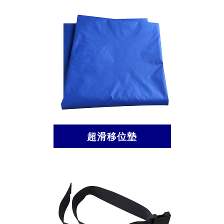
超滑移位墊