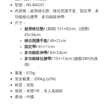
型號：NS-BAG01
內容物：超滑移位墊、移位照護手套、固定帶、多
功能移位腰帶、多功能延伸帶
尺寸：
超滑移位墊/
(展開) 151×92cm、(摺疊)
43×34cm
移位照護手套/
49×21cm
固定帶/
61×11cm
多功能延伸帶/
83×3.8cm
多功能移位腰帶/
101×13cm (腰圍34吋內適
用)
重量：670g
安全載重：200kg (±5%)
材質：尼龍
保固：本體1年，非人為損耗
產地：中國