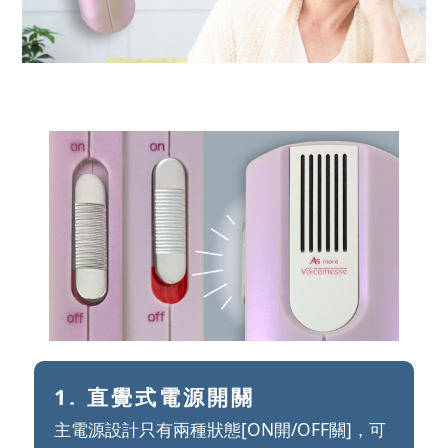
1. 直覺式電源開關
主電源設計只有兩種狀態[ON開/OFF關]，可