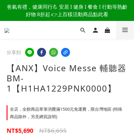
讀懂爸爸總說「不用買」的堅強 👉 3大生活貼心巧
爸氣有禮，健康同行💪 安居 I 健身 I 餐食 I 行動等熟齡
思，找回他的生活主導權
好物 8折起 👉上百樣活動商品點此看
讀懂爸爸總說「不用買」的堅強 👉 3大生活貼心巧
思，找回他的生活主導權
分享到
【ANX】Voice Messe 輔聽器
BM-
1【H1HA1229PNK0000】
全店，全館商品單筆消費滿1500元免運費，限台灣地區 (特殊
商品除外，另見網頁說明)
NT$6,695
NT$5,690