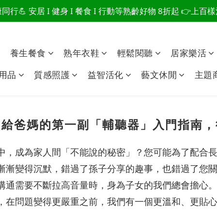
行💪 安居 I 健身 I 餐食 I 行動等熟齡好物 8折起 👉上
爸總說「不用買」的堅強 👉 3大生活貼心巧思，找回他的生
爸總說「不用買」的堅強 👉 3大生活貼心巧思，找回他的生
點
養生餐食
熟年衣鞋
輕鬆閱聽
居家樂活
用品
質感照護
益智活化
藝文休閒
主題
？給爸媽的第一副「輔聽器」入門指南，
中，成為家人間「不能說的秘密」？您可能為了配合
漸漸變得沉默，錯過了孫子分享的趣事，也錯過了您
溝通需要不斷拉高音量時，身為子女的我們總會擔心
，在問題變得更嚴重之前，我們有一個更溫和、更貼