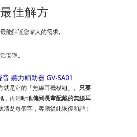
到最佳解方
器最能貼近您家人的需求。
生活安寧。
聲音 聽力輔助器 GV-SA01
方就是它的「無線耳機模組」。
只要
訊
，再清晰地
傳到長輩配戴的無線耳
聽清楚每個字，客廳從此恢復和諧！