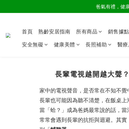
爸氣有禮，健康同
讀懂爸
讀懂爸
首頁
熟齡安居指南
所有商品
銷售據
安全無礙
健康美體
長照補助
醫療
長輩電視越開越大聲
家中的電視聲音，是否常在不知不覺
長輩也可能因為聽不清楚，在飯桌上
當「蛤？」成為爸媽最常說的話，當
常常會遇到長輩的抗拒與迴避。其實