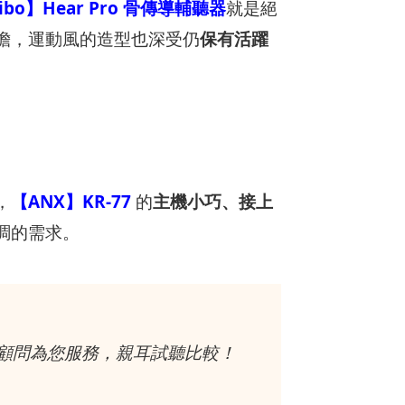
ibo】Hear Pro 骨傳導輔聽器
就是絕
擔，運動風的造型也深受仍
保有活躍
，
【ANX】KR-77
的
主機小巧、接上
調的需求。
顧問為您服務，親耳試聽比較！