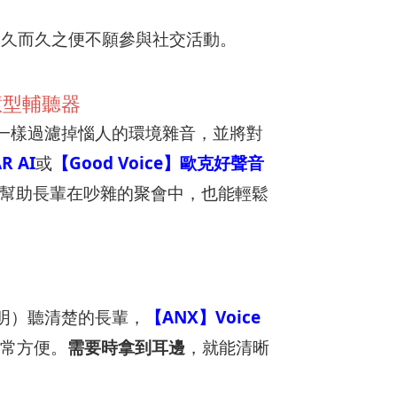
，久而久之便不願參與社交活動。
慧型輔聽器
一樣過濾掉惱人的環境雜音，並將對
R AI
或
【Good Voice】歐克好聲音
幫助長輩在吵雜的聚會中，也能輕鬆
明）聽清楚的長輩，
【ANX】Voice
常方便。
需要時拿到耳邊
，就能清晰