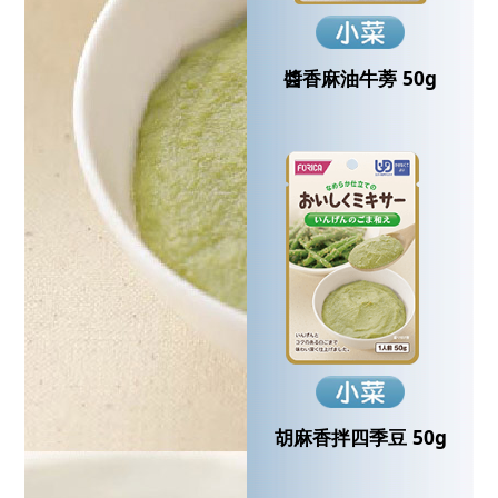
醬香麻油牛蒡 50g
胡麻香拌四季豆 50g