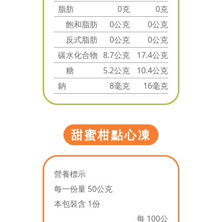
脂肪
0克
0克
飽和脂肪
0公克
0公克
反式脂肪
0公克
0公克
碳水化合物
8.7公克
17.4公克
糖
5.2公克
10.4公克
鈉
8毫克
16毫克
甜蜜柑點心凍
營養標示
每一份量 50公克
本包裝含 1份
每 100公