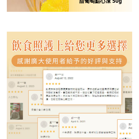
甜葡萄點心凍 50g