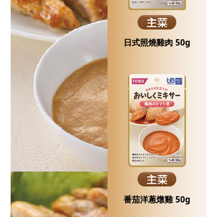
日式照燒雞肉 50g
番茄洋蔥燉雞 50g