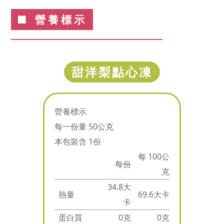
■ 營養標示
甜洋梨點心凍
營養標示
每一份量 50公克
本包裝含 1份
每 100公
每份
克
34.8大
熱量
69.6大卡
卡
蛋白質
0克
0克