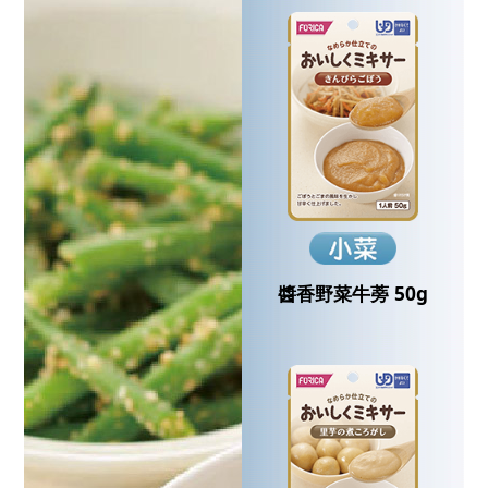
醬香野菜牛蒡 50g