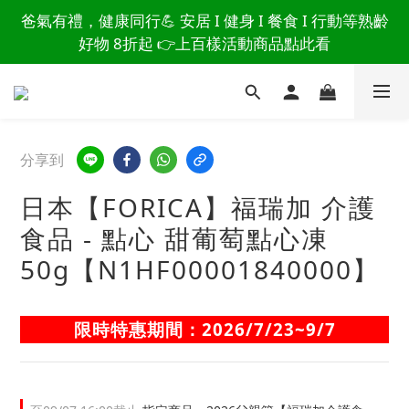
讀懂爸爸總說「不用買」的堅強 👉 3大生活貼心巧
爸氣有禮，健康同行💪 安居 I 健身 I 餐食 I 行動等熟齡
思，找回他的生活主導權
好物 8折起 👉上百樣活動商品點此看
讀懂爸爸總說「不用買」的堅強 👉 3大生活貼心巧
思，找回他的生活主導權
分享到
日本【FORICA】福瑞加 介護
食品 - 點心 甜葡萄點心凍
50g【N1HF00001840000】
限時特惠期間：2026/7/23~9/7