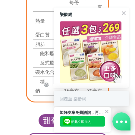
每份
克
樂齡網
32.8大
熱量
65.6大卡
卡
蛋白質
0克
0克
脂肪
0克
0克
飽和脂肪
0公克
0公克
反式脂肪
0公克
0公克
碳水化合物
8.2公克
16.4公克
糖
9.2公克
18.4公克
鈉
15毫克
30毫克
回覆至 樂齡網
加好友享免費諮詢，再領50元現金折扣碼！
甜葡萄點心凍
點此立即加入
立即購買