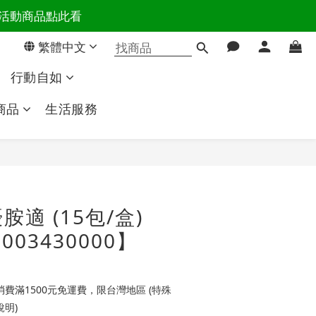
百樣活動商品點此看
活主導權
繁體中文
活主導權
行動自如
商品
生活服務
立即購買
適 (15包/盒)
003430000】
費滿1500元免運費，限台灣地區 (特殊
明)