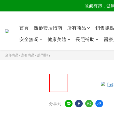
爸氣有禮，健康同
讀懂爸
讀懂爸
首頁
熟齡安居指南
所有商品
銷售據
安全無礙
健康美體
長照補助
醫療
全部商品
/
所有商品
/
熱門排行
分享到