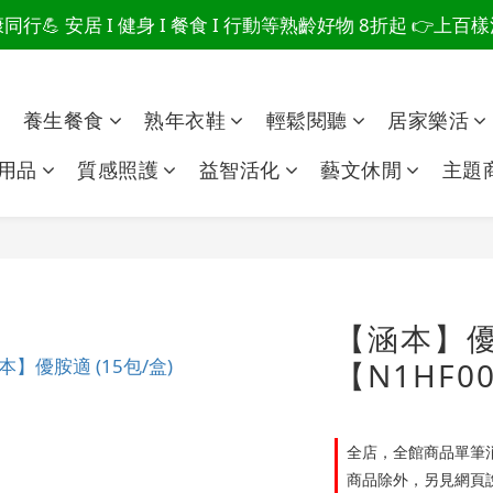
行💪 安居 I 健身 I 餐食 I 行動等熟齡好物 8折起 👉上
爸總說「不用買」的堅強 👉 3大生活貼心巧思，找回他的生
爸總說「不用買」的堅強 👉 3大生活貼心巧思，找回他的生
點
養生餐食
熟年衣鞋
輕鬆閱聽
居家樂活
用品
質感照護
益智活化
藝文休閒
主題
【涵本】優胺
【N1HF00
全店，全館商品單筆消
商品除外，另見網頁說