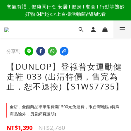
讀懂爸爸總說「不用買」的堅強 👉 3大生活貼心巧
爸氣有禮，健康同行💪 安居 I 健身 I 餐食 I 行動等熟齡
思，找回他的生活主導權
好物 8折起 👉上百樣活動商品點此看
讀懂爸爸總說「不用買」的堅強 👉 3大生活貼心巧
思，找回他的生活主導權
分享到
【DUNLOP】登祿普女運動健
走鞋 033 (出清特價，售完為
止，恕不退換)【S1WS7735】
全店，全館商品單筆消費滿1500元免運費，限台灣地區 (特殊
商品除外，另見網頁說明)
NT$2,780
NT$1,390