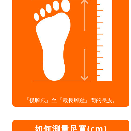
『後腳跟』至『最長腳趾』間的長度。
如何測量足寬(cm)