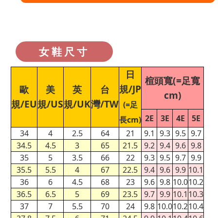
女鞋尺寸
日
楦頭寬(=足寬
規/JP
歐
美
英
台
cm)
規/EU
規/US
規/UK
灣/TW
(=足
2E
3E
4E
5E
長cm)
34
4
2.5
64
21
9.1
9.3
9.5
9.7
34.5
4.5
3
65
21.5
9.2
9.4
9.6
9.8
35
5
3.5
66
22
9.3
9.5
9.7
9.9
35.5
5.5
4
67
22.5
9.4
9.6
9.9
10.1
36
6
4.5
68
23
9.6
9.8
10.0
10.2
36.5
6.5
5
69
23.5
9.7
9.9
10.1
10.3
37
7
5.5
70
24
9.8
10.0
10.2
10.4