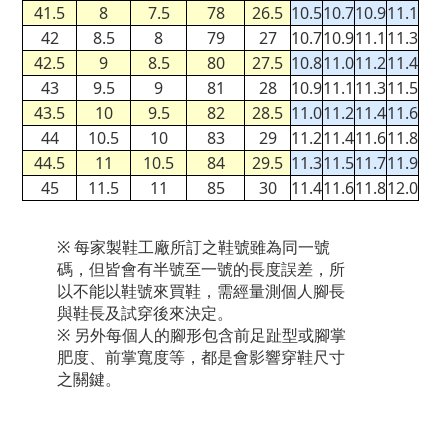
41.5
8
7.5
78
26.5
10.5
10.7
10.9
11.1
42
8.5
8
79
27
10.7
10.9
11.1
11.3
42.5
9
8.5
80
27.5
10.8
11.0
11.2
11.4
43
9.5
9
81
28
10.9
11.1
11.3
11.5
43.5
10
9.5
82
28.5
11.0
11.2
11.4
11.6
44
10.5
10
83
29
11.2
11.4
11.6
11.8
44.5
11
10.5
84
29.5
11.3
11.5
11.7
11.9
45
11.5
11
85
30
11.4
11.6
11.8
12.0
※ 每家製鞋工廠所訂之鞋號雖為同一號
碼，但皆會有半號至一號的長度誤差，所
以不能以鞋號來買鞋，需經量測個人腳長
與鞋長及試穿後來決定。
※ 另外每個人的腳形包含前足趾型或腳掌
肥度、前掌寬度等，都是會影響穿鞋尺寸
之關鍵。