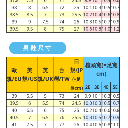
37.8
7.5
6
71
24.5
9.9
10.1
10.4
10.6
38
8
6.5
72
25
10.1
10.3
10.5
10.7
38.5
8.5
7
73
25.5
10.2
10.4
10.6
10.8
39
9
7.5
74
26
10.3
10.5
10.7
10.9
39.5
9.5
8
75
27
10.6
10.8
11.0
11.2
男鞋尺寸
日
楦頭寬(=足寬
規/JP
歐
美
英
台
cm)
規/EU
規/US
規/UK
灣/TW
(=足
2E
3E
4E
5E
長cm)
39
5.5
5
73
24
9.9
10.1
10.3
10.5
39.5
6
5.5
74
24.5
10.0
10.3
10.5
10.7
40
6.5
6
75
25
10.2
10.4
10.6
10.8
40.5
7
6.5
76
25.5
10.3
10.5
10.7
10.9
41
7.5
7
77
26
10.4
10.6
10.8
11.0