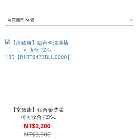
每頁顯示 24 個
【富致康】鋁合金洗澡
椅可收合 FZK-
185【R1BT6423BLU0000】
NT$2,200
NT$3,000