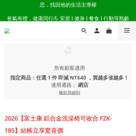
思，找回他的生活主導權
讀懂爸爸總說「不用買」的堅強 👉 3大生活貼心巧
思，找回他的生活主導權
爸氣有禮，健康同行💪 安居 I 健身 I 餐食 I 行動等熟齡
好物 8折起 👉上百樣活動商品點此看
讀懂爸爸總說「不用買」的堅強 👉 3大生活貼心巧
思，找回他的生活主導權
所有顧客適用
指定商品：任選 1 件 即減 NT$40 ，買越多省越多！
適用通路：
網店
條款與細則
2026【富士康 鋁合金洗澡椅可收合 FZK-
185】結帳立享驚喜價