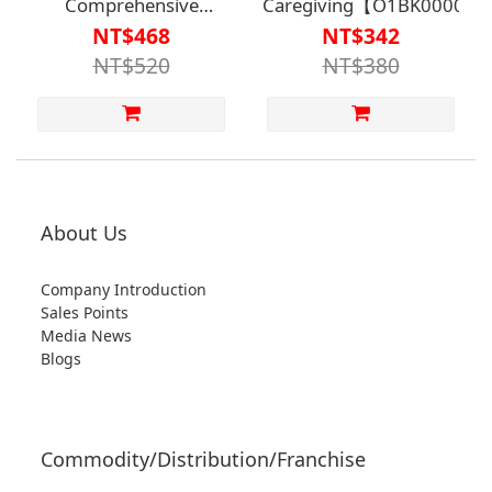
Comprehensive
Caregiving【O1BK00000
Manual (Volume 2)
NT$468
NT$342
【O1BK00000430002】
NT$520
NT$380
About Us
Company Introduction
Sales Points
Media News
Blogs
Commodity/Distribution/Franchise