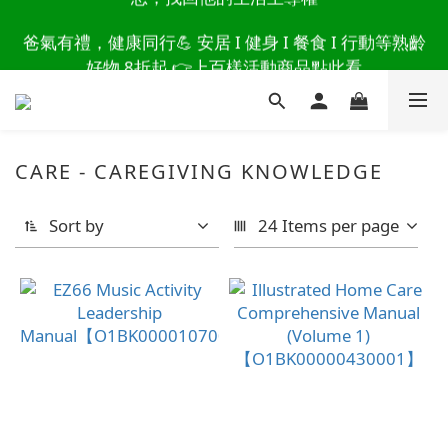
讀懂爸爸總說「不用買」的堅強 👉 3大生活貼心巧
爸氣有禮，健康同行💪 安居 I 健身 I 餐食 I 行動等熟齡
思，找回他的生活主導權
好物 8折起 👉上百樣活動商品點此看
讀懂爸爸總說「不用買」的堅強 👉 3大生活貼心巧
思，找回他的生活主導權
CARE - CAREGIVING KNOWLEDGE
Sort by
24 Items per page