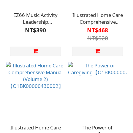
EZ66 Music Activity
Illustrated Home Care
Leadership
Comprehensive
Manual【O1BK00001070000】
Manual (Volume 1)
NT$390
NT$468
【O1BK00000430001】
NT$520
Illustrated Home Care
The Power of