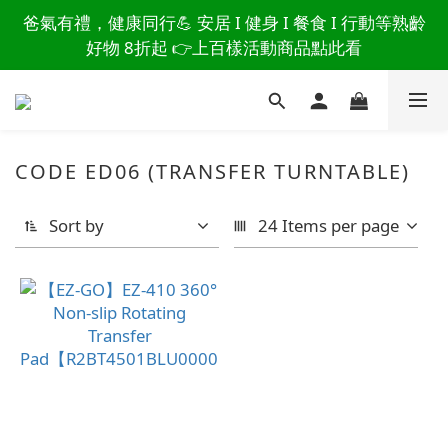
讀懂爸爸總說「不用買」的堅強 👉 3大生活貼心巧
爸氣有禮，健康同行💪 安居 I 健身 I 餐食 I 行動等熟齡
思，找回他的生活主導權
好物 8折起 👉上百樣活動商品點此看
讀懂爸爸總說「不用買」的堅強 👉 3大生活貼心巧
思，找回他的生活主導權
CODE ED06 (TRANSFER TURNTABLE)
Sort by
24 Items per page