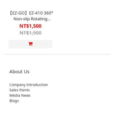
【EZ-GO】EZ-410 360°
Non-slip Rotating
Transfer
NT$1,500
Pad【R2BT4501BLU0000】
NT$1,500
About Us
Company Introduction
Sales Points
Media News
Blogs