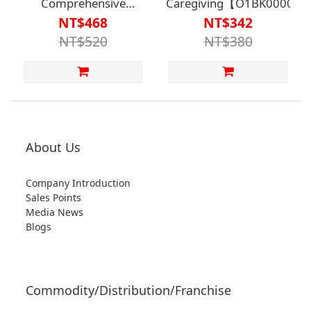
Comprehensive
Caregiving【O1BK00000
Manual (Volume 2)
NT$468
NT$342
【O1BK00000430002】
NT$520
NT$380
About Us
Company Introduction
Sales Points
Media News
Blogs
Commodity/Distribution/Franchise