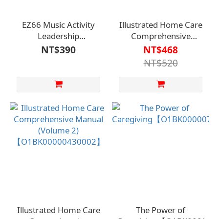
EZ66 Music Activity
Illustrated Home Care
Leadership
Comprehensive
Manual【O1BK00001070000】
Manual (Volume 1)
NT$390
NT$468
【O1BK00000430001】
NT$520
Illustrated Home Care
The Power of