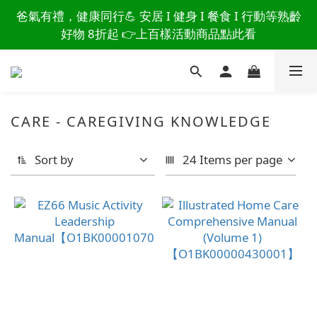
讀懂爸爸總說「不用買」的堅強 👉 3大生活貼心巧
爸氣有禮，健康同行💪 安居 I 健身 I 餐食 I 行動等熟齡
思，找回他的生活主導權
好物 8折起 👉上百樣活動商品點此看
讀懂爸爸總說「不用買」的堅強 👉 3大生活貼心巧
思，找回他的生活主導權
CARE - CAREGIVING KNOWLEDGE
Sort by
24 Items per page