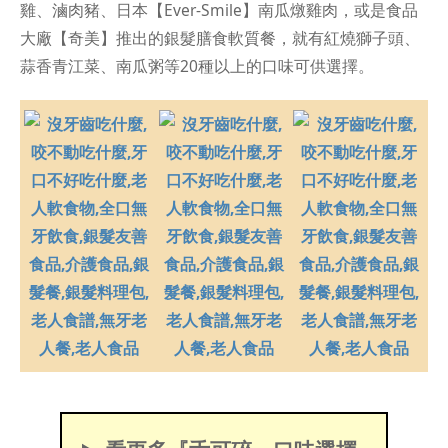
雞、滷肉豬、日本【Ever-Smile】南瓜燉雞肉，或是食品
大廠【奇美】推出的銀髮膳食軟質餐，就有紅燒獅子頭、
蒜香青江菜、南瓜粥等20種以上的口味可供選擇。