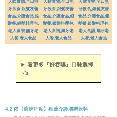
看更多『好吞嚥』口味選擇
👈
4.2 依【濃稠程度】推薦介護增稠飲料