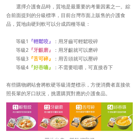
選擇介護食品時，質地是最重要的考量因素之一。綜
合前面提到的分級標準，目前台灣市面上販售的介護食
品，質地由硬到軟可以分成四種等級：
等級1
『輕鬆咬』
：用牙齒可輕鬆咬碎
等級2
『牙齦磨』
：用牙齦就可以磨碎
等級3
『舌可碎』
：用舌頭就可以壓碎
等級4
『好吞嚥』
：不需要咀嚼，可直接吞下
有些購物網站會將軟硬等級清楚標示，方便消費者直接依
照長輩的牙口狀況，挑選購買對應的介護食品。