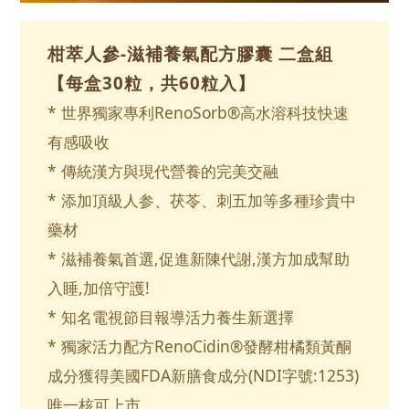
柑萃人參-滋補養氣配方膠囊 二盒組
【每盒30粒，共60粒入】
* 世界獨家專利RenoSorb®高水溶科技快速
有感吸收
* 傳統漢方與現代營養的完美交融
* 添加頂級人参、茯苓、刺五加等多種珍貴中
藥材
* 滋補養氣首選,促進新陳代謝,漢方加成幫助
入睡,加倍守護!
* 知名電視節目報導活力養生新選擇
* 獨家活力配方RenoCidin®發酵柑橘類黃酮
成分獲得美國FDA新膳食成分(NDI字號:1253)
唯一核可上市