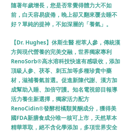
隨著年歲增長，您是否常覺得體力大不如
前，白天容易疲倦，晚上卻又翻來覆去睡不
好？單純的提神，不如深層的「養氣」。
【Dr. Hughes】休斯生醫 柑萃人參，傳統漢
方與現代營養的完美交融，世界獨家專利
RenoSorb®高水溶科技快速有感吸收，添加
頂級人参、茯苓、刺五加等多種珍貴中藥
材，滋補養氣首選。
促進新陳代謝、漢方加
成幫助入睡、加倍守護。
知名電視節目報導
活力養生新選擇，獨家活力配方
RenoCidin®發酵柑橘類黃酮成分，獲得美
國FDA新膳食成分唯一核可上市，天然草本
精華萃取，絕不含化學添加，多項世界安全