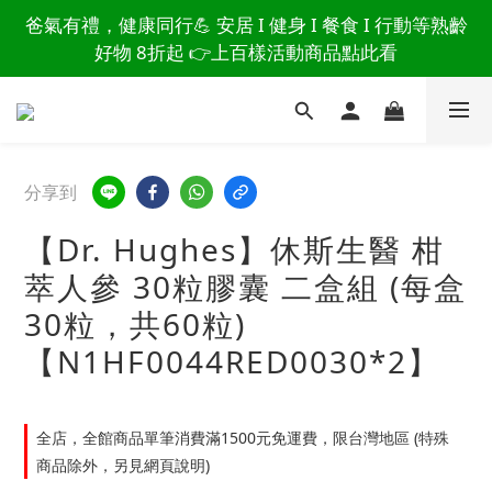
讀懂爸爸總說「不用買」的堅強 👉 3大生活貼心巧
爸氣有禮，健康同行💪 安居 I 健身 I 餐食 I 行動等熟齡
思，找回他的生活主導權
好物 8折起 👉上百樣活動商品點此看
讀懂爸爸總說「不用買」的堅強 👉 3大生活貼心巧
思，找回他的生活主導權
分享到
【Dr. Hughes】休斯生醫 柑
萃人參 30粒膠囊 二盒組 (每盒
30粒，共60粒)
【N1HF0044RED0030*2】
全店，全館商品單筆消費滿1500元免運費，限台灣地區 (特殊
商品除外，另見網頁說明)