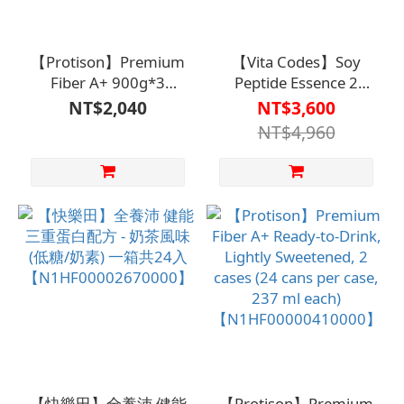
【Protison】Premium
【Vita Codes】Soy
Fiber A+ 900g*3
Peptide Essence 2
cans【N1HF00000310000】
large cans (450g per
NT$2,040
NT$3,600
can) and 2 small
NT$4,960
portable
packs【N1HF000032700
【快樂田】全養沛 健能
【Protison】Premium