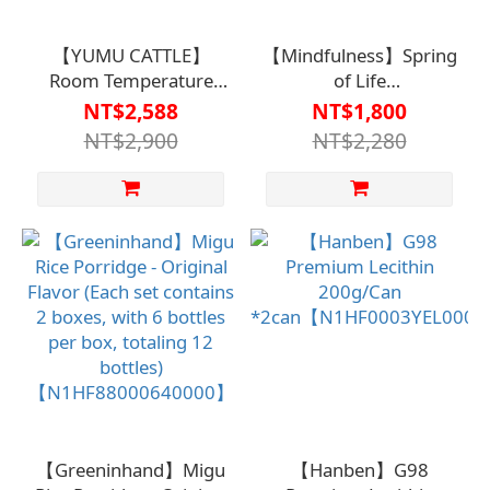
【YUMU CATTLE】
【Mindfulness】Spring
Room Temperature
of Life
Beef Essence 50ml x
Colostrum【N1HF880006
NT$2,588
NT$1,800
12
NT$2,900
NT$2,280
packs/box【N1HF00001040000】
【Greeninhand】Migu
【Hanben】G98