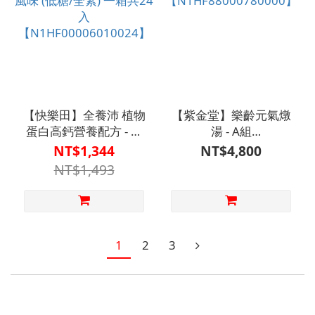
【快樂田】全養沛 植物
【紫金堂】樂齡元氣燉
蛋白高鈣營養配方 - 燕
湯 - A組
麥風味 (低糖/全素) 一箱
【N1HF88000780000】
NT$1,344
NT$4,800
共24入
NT$1,493
【N1HF00006010024】
1
2
3