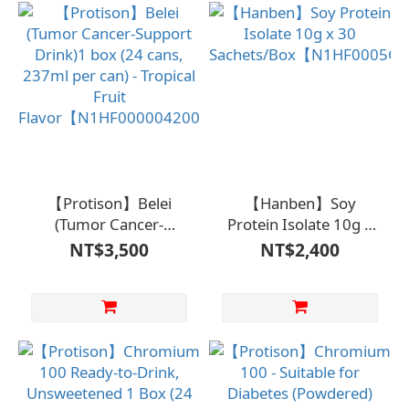
【Protison】Belei
【Hanben】Soy
(Tumor Cancer-
Protein Isolate 10g x
Support Drink)1 box
30
NT$3,500
NT$2,400
(24 cans, 237ml per
Sachets/Box【N1HF0005
can) - Tropical Fruit
Flavor【N1HF00000420000】