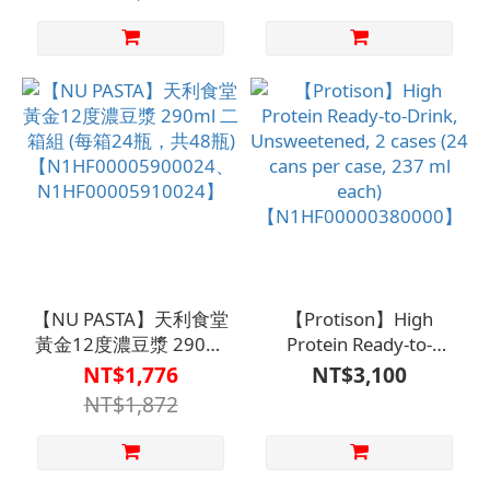
Patients) – 1 Case (24
Cans of 237ml Each),
Oat
Flavor【N1HF000004300
【NU PASTA】天利食堂
【Protison】High
黃金12度濃豆漿 290ml
Protein Ready-to-
二箱組 (每箱24瓶，共
Drink, Unsweetened, 2
NT$1,776
NT$3,100
48瓶)
cases (24 cans per
NT$1,872
【N1HF00005900024、
case, 237 ml each)
N1HF00005910024】
【N1HF00000380000】