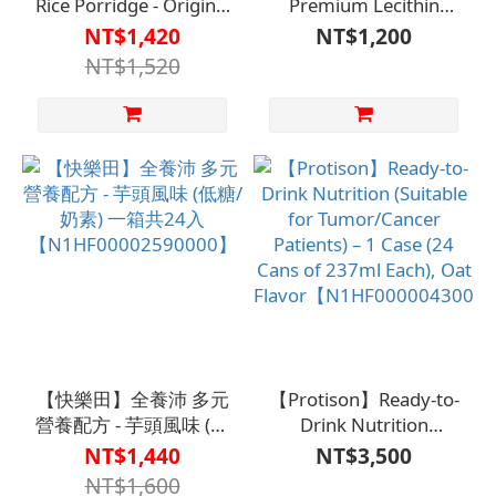
Rice Porridge - Original
Premium Lecithin
Flavor (Each set
200g/Can
NT$1,420
NT$1,200
contains 2 boxes, with
*2can【N1HF0003YEL00
NT$1,520
6 bottles per box,
totaling 12 bottles)
【N1HF88000640000】
【快樂田】全養沛 多元
【Protison】Ready-to-
營養配方 - 芋頭風味 (低
Drink Nutrition
糖/奶素) 一箱共24入
(Suitable for
NT$1,440
NT$3,500
【N1HF00002590000】
Tumor/Cancer
NT$1,600