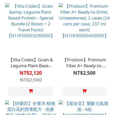
【Vita Codes】Grain &
【Protison】Premium
Legume Plant-Based
Fiber A+ Ready-to-
Protein – Special
Drink, Unsweetened, 2
NT$2,120
NT$2,500
Bundle (2 Boxes + 2
cases (24 cans per
NT$2,960
Travel Packs)
case, 237 ml each)
【N1HF00003290000】
【N1HF00000400000】