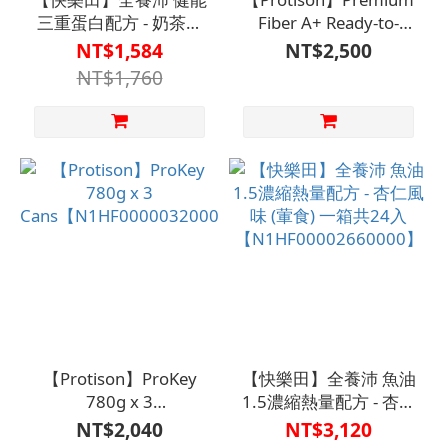
三重蛋白配方 - 奶茶風
Fiber A+ Ready-to-
味 (低糖/奶素) 一箱共
Drink, Lightly
NT$1,584
NT$2,500
24入
Sweetened, 2 cases (24
NT$1,760
【N1HF00002670000】
cans per case, 237 ml
each)
【N1HF00000410000】
【Protison】ProKey
【快樂田】全養沛 魚油
780g x 3
1.5濃縮熱量配方 - 杏仁
Cans【N1HF00000320000】
風味 (葷食) 一箱共24入
NT$2,040
NT$3,120
【N1HF00002660000】