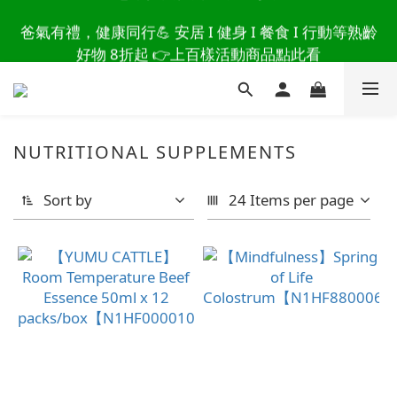
讀懂爸爸總說「不用買」的堅強 👉 3大生活貼心巧
爸氣有禮，健康同行💪 安居 I 健身 I 餐食 I 行動等熟齡
思，找回他的生活主導權
好物 8折起 👉上百樣活動商品點此看
讀懂爸爸總說「不用買」的堅強 👉 3大生活貼心巧
思，找回他的生活主導權
NUTRITIONAL SUPPLEMENTS
Sort by
24 Items per page