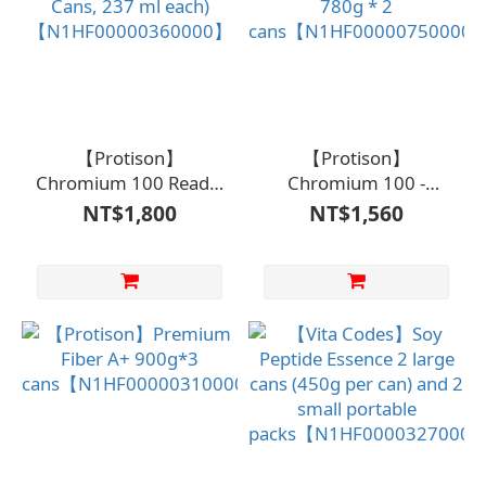
【Protison】
【Protison】
Chromium 100 Ready-
Chromium 100 -
to-Drink, Unsweetened
Suitable for Diabetes
NT$1,800
NT$1,560
1 Box (24 Cans, 237 ml
(Powdered) 780g * 2
each)
cans【N1HF0000075000
【N1HF00000360000】