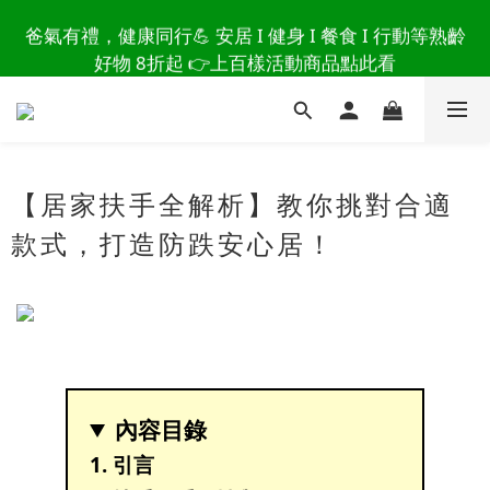
讀懂爸爸總說「不用買」的堅強 👉 3大生活貼心巧
爸氣有禮，健康同行💪 安居 I 健身 I 餐食 I 行動等熟齡
思，找回他的生活主導權
好物 8折起 👉上百樣活動商品點此看
讀懂爸爸總說「不用買」的堅強 👉 3大生活貼心巧
思，找回他的生活主導權
【居家扶手全解析】教你挑對合適
款式，打造防跌安心居！
內容目錄
1. 引言