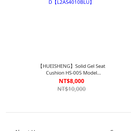
【HUEISHENG】Solid Gel Seat
Cushion HS-005 Model
D【L2AS4010BLU】
NT$8,000
NT$10,000