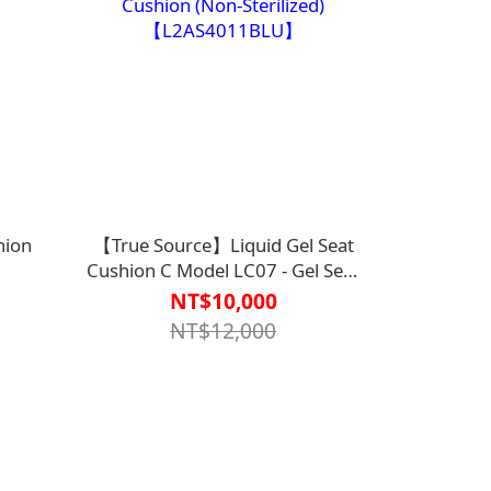
hion
【True Source】Liquid Gel Seat
Cushion C Model LC07 - Gel Seat
Cushion (Non-Sterilized)
NT$10,000
【L2AS4011BLU】
NT$12,000