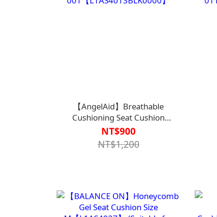
【AngelAid】Breathable
Cushioning Seat Cushion
001【L1AS4013BLK0000】
01
NT$900
NT$1,200