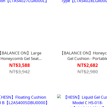
【BALANCE ON】Large
【BALANCE ON】Honey
Honeycomb Gel Seat
Gel Cushion - Portabl
ion【L1AS4027LGR000L】
Type【L1AS4028LGR00
NT$3,588
NT$2,682
NT$3,942
NT$2,980