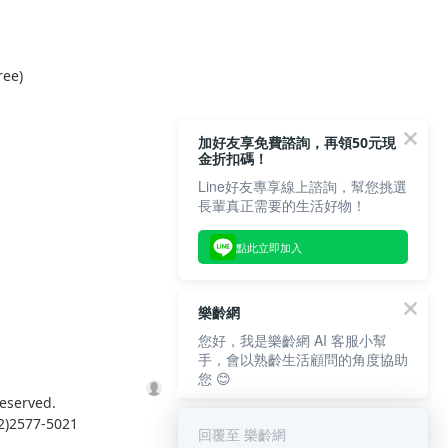
ree)
加好友享免費諮詢，再領50元現
金折扣碼！
Line好友專享線上諮詢，幫您挑選
長輩真正需要的生活好物！
點此立即加入
樂齡網
您好，我是樂齡網 AI 客服小幫
手，會以熟齡生活顧問的角度協助
您 😊
eserved.
577-5021
回覆至 樂齡網