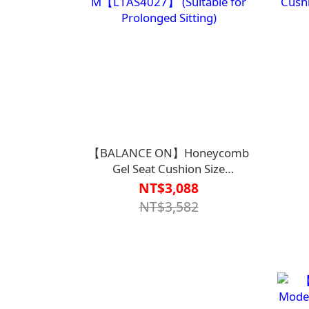
【BALANCE ON】Honeycomb
Gel Seat Cushion Size
M【L1AS4027】 (Suitable for
Cush
NT$3,088
Prolonged Sitting)
NT$3,582