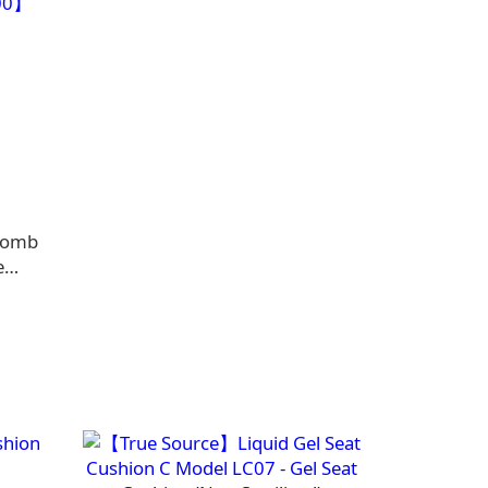
comb
e
00】