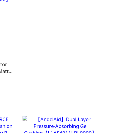
tor
(Matte
000】