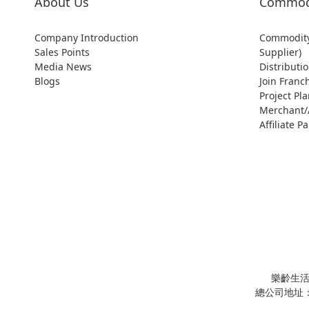
About Us
Commodi
Company Introduction
Commodity
Sales Points
Supplier)
Media News
Distributio
Blogs
Join Franc
Project Pl
Merchant/A
Affiliate 
樂齡生活事業股
總公司地址：中