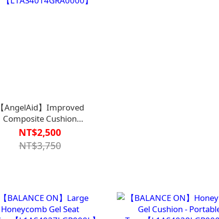
【AngelAid】Improved
Composite Cushion
1【L1AS4014GRA0000】
NT$2,500
NT$3,750