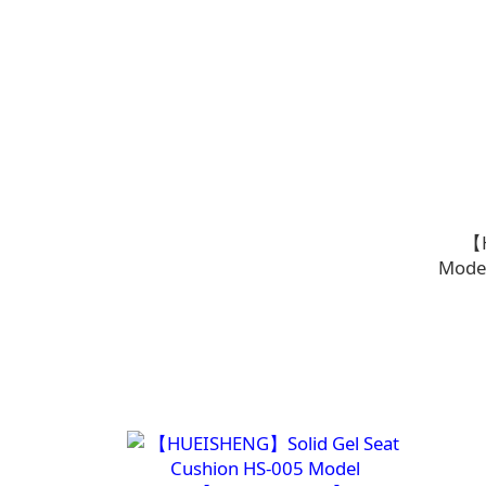
【H
Mode