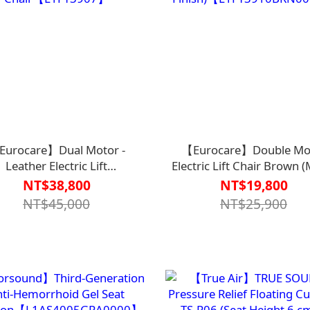
Eurocare】Dual Motor -
【Eurocare】Double Mo
Leather Electric Lift
Electric Lift Chair Brown 
Chair【L1FT3907】
Finish)【L1FT3910BRN0
NT$38,800
NT$19,800
NT$45,000
NT$25,900