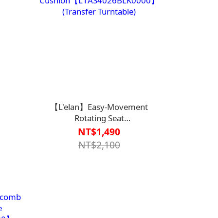
【L'elan】Easy-Movement
Rotating Seat
Cushion【L1AS4026BLK0000】
NT$1,490
(Transfer Turntable)
NT$2,100