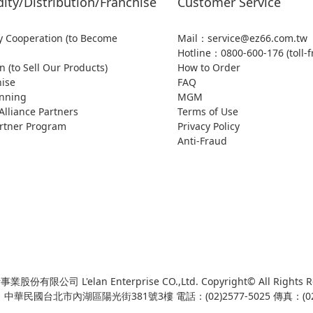
ty/Distribution/Franchise
Customer Service
 Cooperation (to Become
Mail：service@ez66.com.tw
Hotline：
0800-600-176 (toll-f
n (to Sell Our Products)
How to Order
hise
FAQ
anning
MGM
lliance Partners
Terms of Use
Partner Program
Privacy Policy
Anti-Fraud
份有限公司 L'elan Enterprise CO.,Ltd. Copyright© All Rights R
華民國台北市內湖區陽光街381號3樓 電話：(02)2577-5025 傳真：(02)2