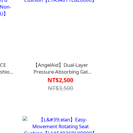
RCE
【AngelAid】Dual-Layer
ushion
Pressure-Absorbing Gel
m) B
Cushion【L1AS4011LBL0000】
NT$2,500
(Non-
NT$3,500
BLU】