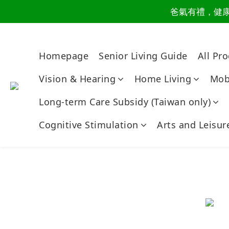
爸氣有禮，健康同
讀懂爸
讀懂爸
Homepage
Senior Living Guide
All Pr
Vision & Hearing
Home Living
Mobi
Long-term Care Subsidy (Taiwan only)
Cognitive Stimulation
Arts and Leisur