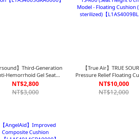
sound】Third-Generation
【True Air】TRUE SOU
ti-Hemorrhoid Gel Seat
Pressure Relief Floating C
ion【L1AS4005GRA0000】
TS-R06 (Seat Height 6 c
NT$2,800
NT$10,000
Model - Floating Cushion 
NT$3,000
NT$12,000
sterilized)【L1AS4009