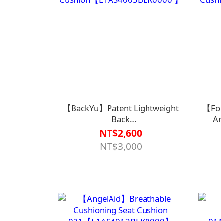
【BackYu】Patent Lightweight
【For
Back
An
Cushion【L1AS4003BLK0000 】
Cush
NT$2,600
NT$3,000