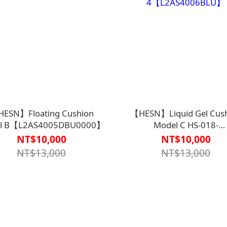
ESN】Floating Cushion
【HESN】Liquid Gel Cus
l B【L2AS4005DBU0000】
Model C HS-018-
4【L2AS4006BLU】
NT$10,000
NT$10,000
NT$13,000
NT$13,000