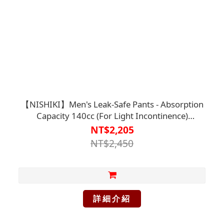
【NISHIKI】Men's Leak-Safe Pants - Absorption
Capacity 140cc (For Light Incontinence)
【D1ML7105】Caregiving Clothing /
NT$2,205
Incontinence Solutions / Absorbent and Odor-
NT$2,450
Eliminating to Prevent Embarrassment
詳細介紹