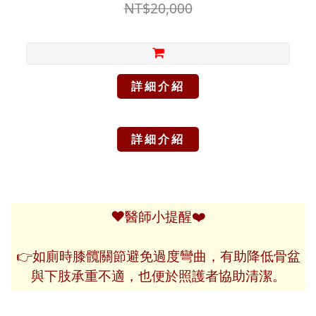
NT$20,000
詳細介紹
詳細介紹
❤️
❤️
醫師小提醒
👉如廁時膝髖關節避免過度彎曲，有助降低骨盆
與下肢承重不適，也便於照護者協助清潔。