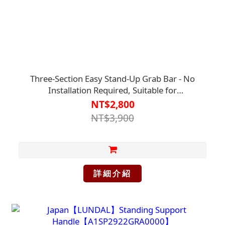
Three-Section Easy Stand-Up Grab Bar - No
Installation Required, Suitable for
Entrances/Sofas/Toilets【A1SP2902】
NT$2,800
NT$3,900
詳細介紹