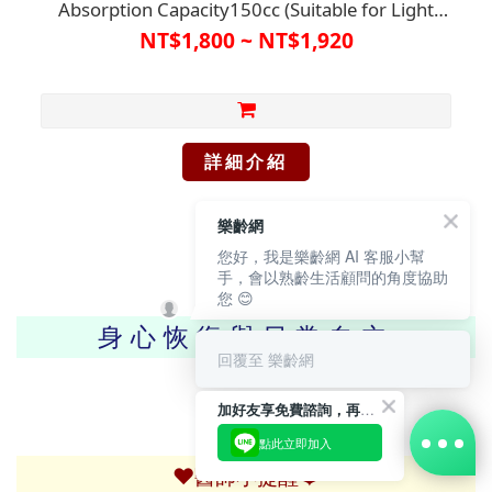
Absorption Capacity150cc (Suitable for Light
Incontinence)【D1FM7101KHA】Care Clothing /
NT$1,800 ~ NT$1,920
Incontinence Solutions / Absorbent and Odor-
Reducing for Discreet Use
詳細介紹
樂齡網
您好，我是樂齡網 AI 客服小幫
手，會以熟齡生活顧問的角度協助
您 😊
身心恢復與日常自立
回覆至 樂齡網
加好友享免費諮詢，再領50元現金折扣碼！
點此立即加入
❤️
❤️
醫師小提醒