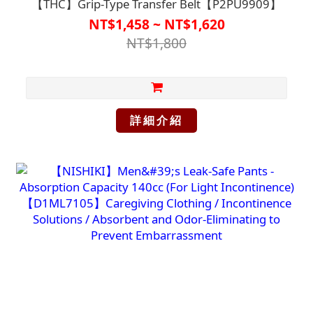
【THC】Grip-Type Transfer Belt【P2PU9909】
NT$1,458 ~ NT$1,620
NT$1,800
詳細介紹