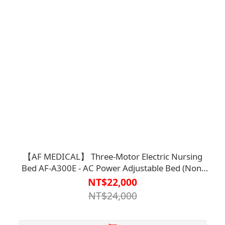
【AF MEDICAL】 Three-Motor Electric Nursing
Bed AF-A300E - AC Power Adjustable Bed (Non-
Sterile)【B2BD4125BRN0000】
NT$22,000
NT$24,000