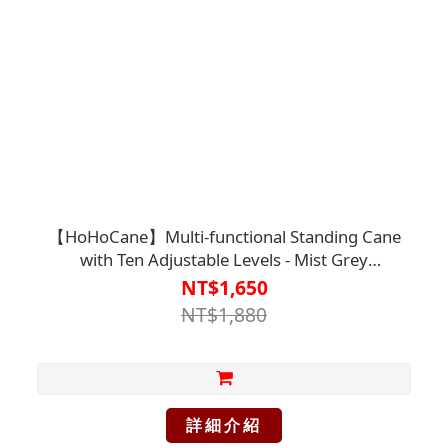
【HoHoCane】Multi-functional Standing Cane
with Ten Adjustable Levels - Mist Grey
【M2CN1617】
NT$1,650
NT$1,880
詳細介紹