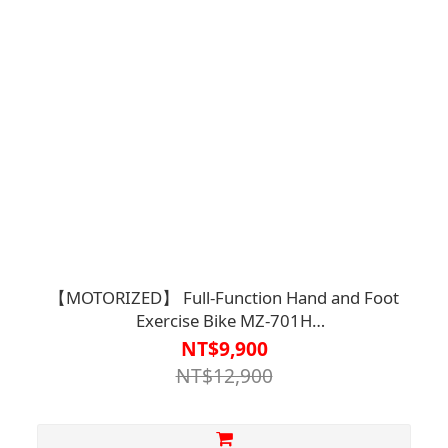
【MOTORIZED】 Full-Function Hand and Foot
Exercise Bike MZ-701H
PLUS【F1BE8238GRA0001】
NT$9,900
NT$12,900