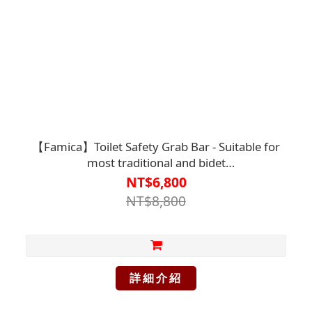
【Famica】Toilet Safety Grab Bar - Suitable for
most traditional and bidet
toilets【A1SP2919WHT0000】
NT$6,800
NT$8,800
詳細介紹