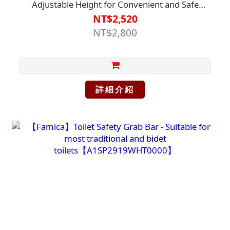
Adjustable Height for Convenient and Safe
Use【R1TO6707WHT0000】
NT$2,520
NT$2,800
詳細介紹