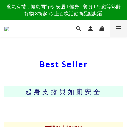
讀懂爸爸總說「不用買」的堅強 👉 3大生活貼心巧
爸氣有禮，健康同行💪 安居 I 健身 I 餐食 I 行動等熟齡
思，找回他的生活主導權
好物 8折起 👉上百樣活動商品點此看
讀懂爸爸總說「不用買」的堅強 👉 3大生活貼心巧
思，找回他的生活主導權
Best Seller
起身支撐與如廁安全