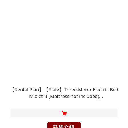
【Rental Plan】【Platz】Three-Motor Electric Bed
Miolet II (Mattress not included)
【O1SV4108CAF0010】(Please check with the
store for availability before visiting for
processing)
詳細介紹