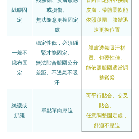
紙膠固
或損傷、
皮膚，帶體柔軟能
定
無法隨意更換固定
依照腿圍、肢體迅
處
速更換位置
穩定性低，必須繃
親膚透氣吸汗材
一般不
緊才能固定、
質、包覆性佳、
織布固
無法貼合腿圍公分
能依照腿圍適當調
定
差距、不透氣不吸
整鬆緊
汗
可平行貼合、交叉
絲襪或
貼合、
單點單向壓迫
綁繩
任意調整固定處，
舒適不壓迫