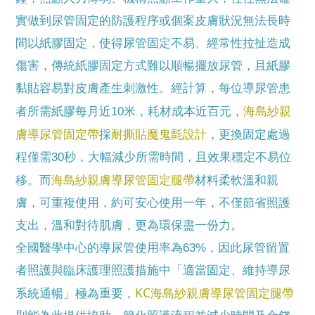
實做到尿管固定的防護程序或個案皮膚狀況無法長時
間以紙膠固定，使得尿管固定不易、經常性拉扯造成
傷害，傳統紙膠固定方式難以順暢擺放尿管，且紙膠
黏貼容易對皮膚產生刺激性。經計算，每位導尿管患
海島紗親
者所需紙膠每月近10米，耗材成本近百元，
膚導尿管固定帶
耐撕貼魔鬼氈設計
採
，更換固定處過
程僅需30秒，大幅減少所需時間，且效果穩定不易位
海島紗親膚導尿管固定腿帶
移。而
材料柔軟溫和親
膚，可重複使用，約可安心使用一年，不僅節省照護
支出，溫和對待肌膚，更為環保盡一份力。
全國醫學中心的導尿管使用率為63%，因此尿管留置
者照護與臨床護理照護措施中「適當固定、維持導尿
KC海島紗親膚導尿管固定腿帶
系統通暢」極為重要，