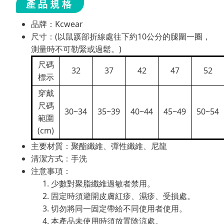
產品規格
品牌：Kcwear
尺寸：(以鼠蹊部折線處往下約10公分的腿圍一圈，
測量時不可勒緊或過鬆。)
尺碼
32
37
42
47
52
標示
穿戴
尺碼
30~34
35~39
40~44
45~49
50~54
範圍
(cm)
主要材質：聚酯纖維、彈性纖維、尼龍
清潔方式：手洗
注意事項：
少數對聚脂纖維過敏者禁用。
固定時須避開皮膚紅疹、濕疹、受損處。
切勿將同一固定帶給不同使用者使用。
本產品未使用時須放置陰涼處。