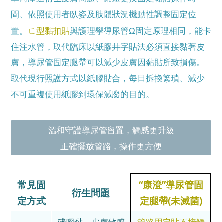
間、依照使用者臥姿及肢體狀況機動性調整固定位
ㄈ型黏扣貼
置。
與護理學導尿管Ω固定原理相同，能卡
住注水管，取代臨床以紙膠井字貼法必須直接黏著皮
膚，導尿管固定腿帶可以減少皮膚因黏貼所致損傷。
取代現行照護方式以紙膠貼合，每日拆換繁瑣、減少
不可重複使用紙膠到環保減廢的目的。
溫和守護導尿管留置，觸感更升級
正確擺放管路，操作更方便
常見固
“康澄”導尿管固
衍生問題
定方式
定腿帶(未滅菌)
殘膠黏、皮膚敏感
管路固定貼不接觸