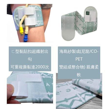
ㄈ型黏貼扣超纖射出
海島紗製成(尼龍/CO-
勾
PET
可重複撕黏達2000次
雙組成整合物) 親膚柔
軟