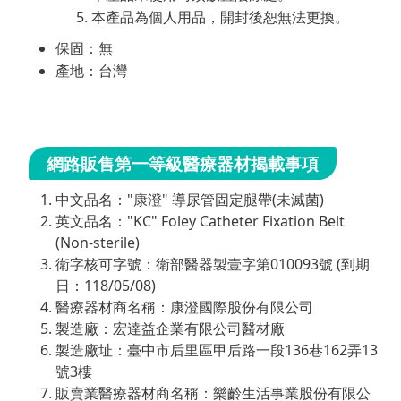
本產品為個人用品，開封後恕無法更換。
保固：無
產地：台灣
網路販售第一等級醫療器材揭載事項
中文品名："康澄" 導尿管固定腿帶(未滅菌)
英文品名："KC" Foley Catheter Fixation Belt
(Non-sterile)
衛字核可字號：衛部醫器製壹字第010093號 (到期
日：118/05/08)
醫療器材商名稱：康澄國際股份有限公司
製造廠：宏達益企業有限公司醫材廠
製造廠址：臺中市后里區甲后路一段136巷162弄13
號3樓
販賣業醫療器材商名稱：樂齡生活事業股份有限公