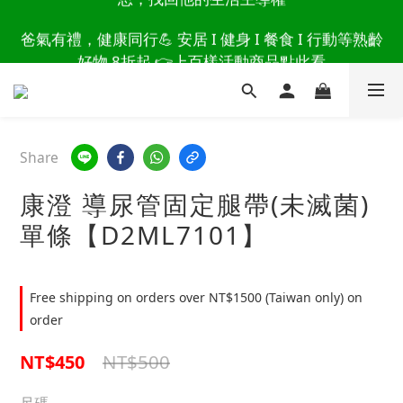
讀懂爸爸總說「不用買」的堅強 👉 3大生活貼心巧
爸氣有禮，健康同行💪 安居 I 健身 I 餐食 I 行動等熟齡
思，找回他的生活主導權
好物 8折起 👉上百樣活動商品點此看
讀懂爸爸總說「不用買」的堅強 👉 3大生活貼心巧
思，找回他的生活主導權
Share
康澄 導尿管固定腿帶(未滅菌)
單條【D2ML7101】
Free shipping on orders over NT$1500 (Taiwan only) on
order
NT$500
NT$450