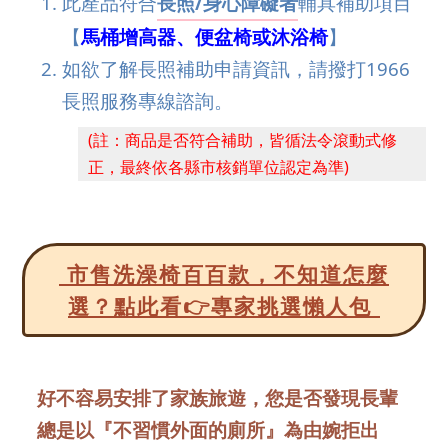
此產品符合
長照/身心障礙者
輔具補助項目
【
馬桶增高器、便盆椅或沐浴椅
】
如欲了解長照補助申請資訊，請撥打1966
長照服務專線諮詢。
(註：商品是否符合補助，皆循法令滾動式修
正，最終依各縣市核銷單位認定為準)
市售洗澡椅百百款，不知道怎麼
選？點此看👉專家挑選懶人包
好不容易安排了家族旅遊，您是否發現長輩
總是以『不習慣外面的廁所』為由婉拒出