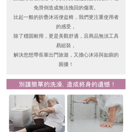
免滑倒造成無法挽回的傷害。
比起一般的折疊沐浴便盆椅，我們更注重使用者
的感受，
除了穩固耐用，更是美觀舒適，且商品無須工具
易組裝，
解決您想帶長輩出門旅遊，又擔心沐浴與如廁的
困擾！