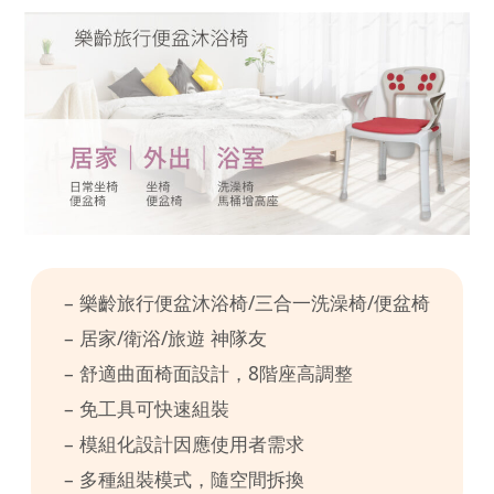
– 樂齡旅行便盆沐浴椅/三合一洗澡椅/便盆椅
– 居家/衛浴/旅遊 神隊友
– 舒適曲面椅面設計，8階座高調整
– 免工具可快速組裝
– 模組化設計因應使用者需求
– 多種組裝模式，隨空間拆換