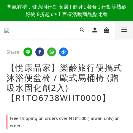
讀懂爸爸總說「不用買」的堅強 👉 3大生活貼心巧
爸氣有禮，健康同行💪 安居 I 健身 I 餐食 I 行動等熟齡
思，找回他的生活主導權
好物 8折起 👉上百樣活動商品點此看
讀懂爸爸總說「不用買」的堅強 👉 3大生活貼心巧
思，找回他的生活主導權
Share
【悅康品家】樂齡旅行便攜式
沐浴便盆椅 / 歐式馬桶椅 (贈
吸水固化劑2入)
【R1TO6738WHT0000】
Free shipping on orders over NT$1500 (Taiwan only) on
order