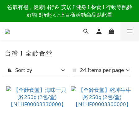
讀懂爸爸總說「不用買」的堅強 👉 3大生活貼心巧
爸氣有禮，健康同行💪 安居 I 健身 I 餐食 I 行動等熟齡
思，找回他的生活主導權
好物 8折起 👉上百樣活動商品點此看
讀懂爸爸總說「不用買」的堅強 👉 3大生活貼心巧
思，找回他的生活主導權
台灣 I 全齡食堂
Sort by
24 Items per page