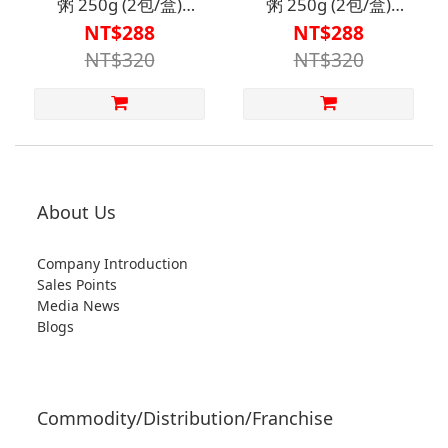
粥 250g (2包/盒)
粥 250g (2包/盒)
【N1HF00003310000】
【N1HF00003320000】
NT$288
NT$288
NT$320
NT$320
About Us
Company Introduction
Sales Points
Media News
Blogs
Commodity/Distribution/Franchise