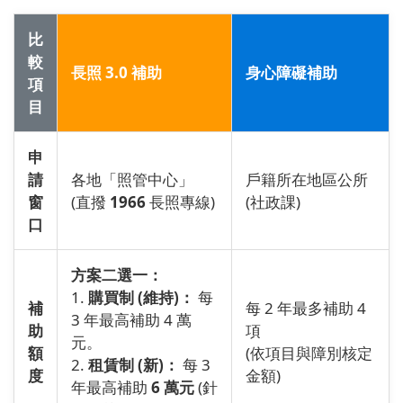
比
較
長照 3.0 補助
身心障礙補助
項
目
申
請
各地「照管中心」
戶籍所在地區公所
窗
(直撥
1966
長照專線)
(社政課)
口
方案二選一：
1.
購買制 (維持)：
每
補
每 2 年最多補助 4
3 年最高補助 4 萬
助
項
元。
額
(依項目與障別核定
2.
租賃制 (新)：
每 3
度
金額)
年最高補助
6 萬元
(針