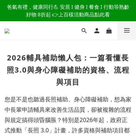
讀懂爸爸總說「不用買」的堅強 👉 3大生活貼心巧
爸氣有禮，健康同行💪 安居 I 健身 I 餐食 I 行動等熟齡
思，找回他的生活主導權
好物 8折起 👉上百樣活動商品點此看
讀懂爸爸總說「不用買」的堅強 👉 3大生活貼心巧
思，找回他的生活主導權
2026輔具補助懶人包：一篇看懂長
照3.0與身心障礙補助的資格、流程
與項目
您是不是也聽過長照補助、身心障礙補助，想為家
中長輩申請輔具來改善生活品質，卻被複雜的流程
與規定搞得頭昏腦脹？特別是2026年起，政府正
式推動「長照 3.0」計畫，許多資格與補助項目都