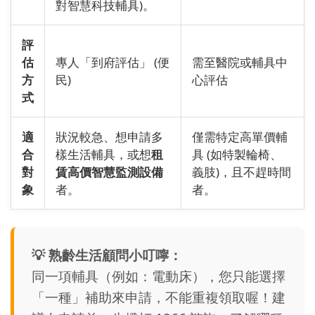
對智慧科技輔具)。
評
估
專人「到府評估」 (便
需至醫院或輔具中
方
民)
心評估
式
適
狀況較急、想申請多
僅需特定高單價輔
合
樣生活輔具，或想
租
具 (如特製輪椅、
對
賃高價智慧監測設備
義肢)，且不趕時間
象
者。
者。
💡 熟齡生活顧問小叮嚀：
同一項輔具（例如：電動床），您只能選擇
「一種」補助來申請，不能重複領取喔！建