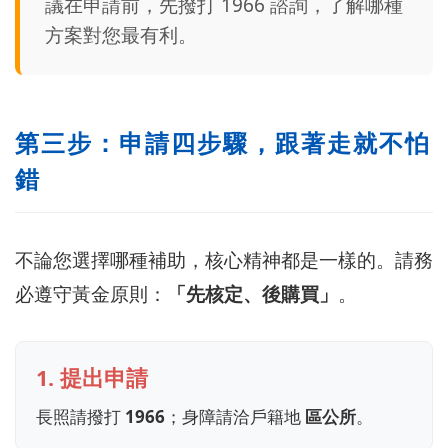
議在申請前，先撥打 1966 諮詢，了解哪種
方案對您最有利。
第三步：申請四步驟，跟著走就不怕
錯
不論您選擇哪種補助，核心精神都是一樣的。請務
必遵守黃金原則：
「先核定、後購買」
。
1. 提出申請
長照請撥打
1966
；身障請洽戶籍地
區公所
。